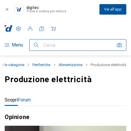
digitec
Vai all'app
Trova e ordina più veloce
Impostazioni
Conto cliente
Liste di confronto
Liste dei desideri
Carrello
Categoria Navigazione
Menu
Cerca
te le categorie
Periferiche
Alimentazione
Produzione elettricità
Produzione elettricità
Scopri
Forum
Opinione