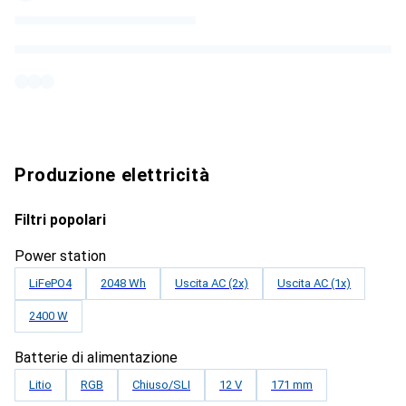
Produzione elettricità
Filtri popolari
Power station
LiFePO4
2048 Wh
Uscita AC (2x)
Uscita AC (1x)
2400 W
Batterie di alimentazione
Litio
RGB
Chiuso/SLI
12 V
171 mm