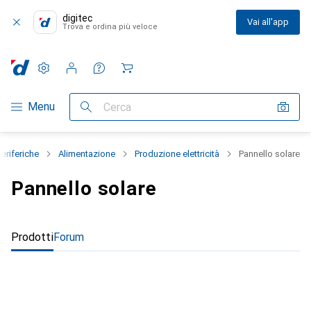
digitec
Vai all'app
Trova e ordina più veloce
Impostazioni
Conto cliente
Liste di confronto
Liste dei desideri
Carrello
Categoria Navigazione
Menu
Cerca
Periferiche
Alimentazione
Produzione elettricità
Pannello solare
Pannello solare
Prodotti
Forum