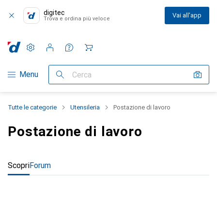
digitec
Vai all'app
Trova e ordina più veloce
Impostazioni
Conto cliente
Liste di confronto
Liste dei desideri
Carrello
Categoria Navigazione
Menu
Cerca
Tutte le categorie
Utensileria
Postazione di lavoro
Postazione di lavoro
Scopri
Forum