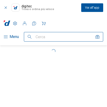
digitec
Vai all'app
Trova e ordina più veloce
Impostazioni
Conto cliente
Liste di confronto
Liste dei desideri
Carrello
Categoria Navigazione
Menu
Cerca