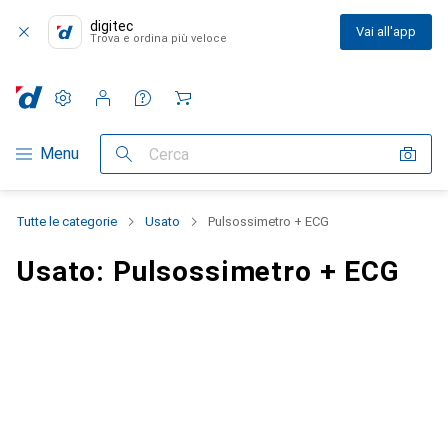
digitec
Vai all'app
Trova e ordina più veloce
Impostazioni
Conto cliente
Liste di confronto
Liste dei desideri
Carrello
Categoria Navigazione
Menu
Cerca
Tutte le categorie
Usato
Pulsossimetro + ECG
Usato: Pulsossimetro + ECG