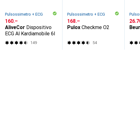
Pulsossimetro + ECG
Pulsossimetro + ECG
Pulso
CHF
160.–
CHF
168.–
CHF
26.7
AliveCor
Dispositivo
Pulox
Checkme O2
Beu
ECG Al Kardiamobile 6l
149
54