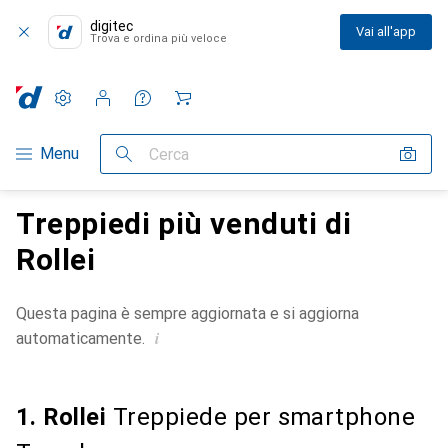
digitec
Vai all'app
Trova e ordina più veloce
Impostazioni
Conto cliente
Liste di confronto
Liste dei desideri
Carrello
Categoria Navigazione
Menu
Cerca
Treppiedi più venduti di
Rollei
Questa pagina è sempre aggiornata e si aggiorna
i
automaticamente.
1. Rollei
Treppiede per smartphone