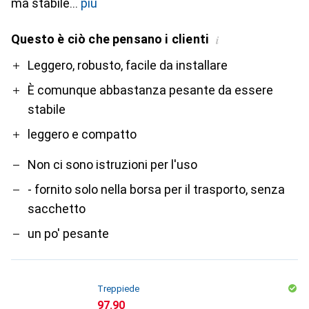
ma stabile
più
Questo è ciò che pensano i clienti
i
Pro
Contro
Leggero, robusto, facile da installare
È comunque abbastanza pesante da essere
stabile
leggero e compatto
Non ci sono istruzioni per l'uso
- fornito solo nella borsa per il trasporto, senza
sacchetto
un po' pesante
Treppiede
CHF
97.90