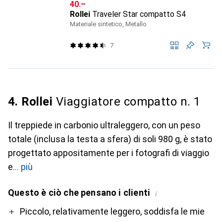
CHF
40.–
Rollei
Traveler Star compatto S4
Materiale sintetico, Metallo
7
4. Rollei
Viaggiatore compatto n. 1
Il treppiede in carbonio ultraleggero, con un peso
totale (inclusa la testa a sfera) di soli 980 g, è stato
progettato appositamente per i fotografi di viaggio
e
più
Questo è ciò che pensano i clienti
i
Pro
Contro
Piccolo, relativamente leggero, soddisfa le mie