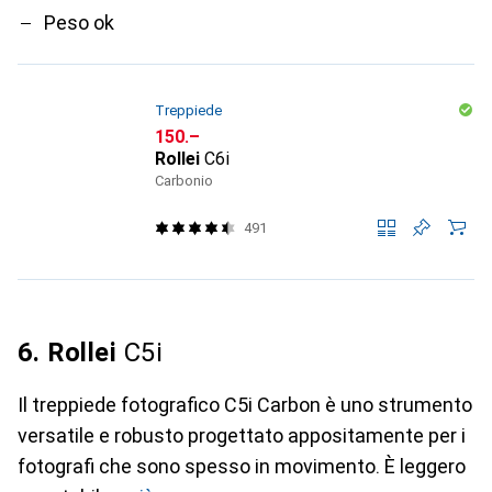
Peso ok
Treppiede
CHF
150.–
Rollei
C6i
Carbonio
491
6. Rollei
C5i
Il treppiede fotografico C5i Carbon è uno strumento
versatile e robusto progettato appositamente per i
fotografi che sono spesso in movimento. È leggero