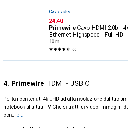
Cavo video
CHF
24.40
Primewire
Cavo HDMI 2.0b - 4k
Ethernet Highspeed - Full HD - 
schermato
10 m
66
4. Primewire
HDMI - USB C
Porta i contenuti 4k UHD ad alta risoluzione dal tuo sm
notebook alla tua TV. Che si tratti di video, immagini,
con
più