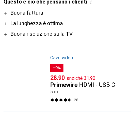
Questo è ciò che pensano i clienti
i
Pro
Buona fattura
La lunghezza è ottima
Buona risoluzione sulla TV
Cavo video
−9%
CHF
CHF
28.90
anziché
31.90
Primewire
HDMI - USB C
5 m
28