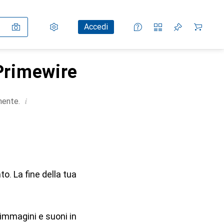
Impostazioni
Conto cliente
Liste di confronto
Liste dei desideri
Carrello
Accedi
 Primewire
i
mente.
o. La fine della tua
immagini e suoni in