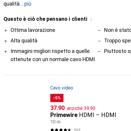
qualità
più
Questo è ciò che pensano i clienti
i
Pro
Contro
Ottima lavorazione
Non è stato
Alta qualità
Troppo sp
Immagini migliori rispetto a quelle
Piuttosto s
ottenute con un normale cavo HDMI
Cavo video
−5%
CHF
CHF
37.90
anziché
39.90
Primewire
HDMI – HDMI
10 m
535