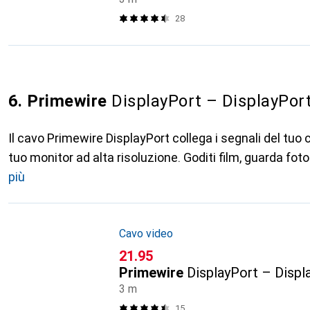
28
6. Primewire
DisplayPort – DisplayPor
Il cavo Primewire DisplayPort collega i segnali del tu
tuo monitor ad alta risoluzione. Goditi film, guarda foto
più
Cavo video
CHF
21.95
Primewire
DisplayPort – Displ
3 m
15