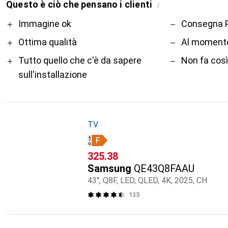
Questo è ciò che pensano i clienti
i
Pro
Contro
Immagine ok
Consegna P
Ottima qualità
Al momento 
Tutto quello che c'è da sapere
Non fa così
sull'installazione
TV
CHF
325.38
Samsung
QE43Q8FAAU
43", Q8F, LED, QLED, 4K, 2025, CH
135