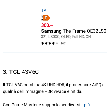
TV
CHF
300.–
Samsung
The Frame QE32LS0
32", LS03C, QLED, Full HD, CH
167
3. TCL
43V6C
Il TCL V6C combina 4K UHD HDR, il processore AiPQ e l
qualità dell'immagine HDR vivace e nitida.
Con Game Master e supporto per diversi
più