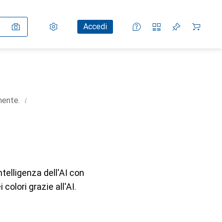
Impostazioni
Conto cliente
Liste di confronto
Liste dei desideri
Carrello
Accedi
i
mente.
telligenza dell'AI con
colori grazie all'AI.