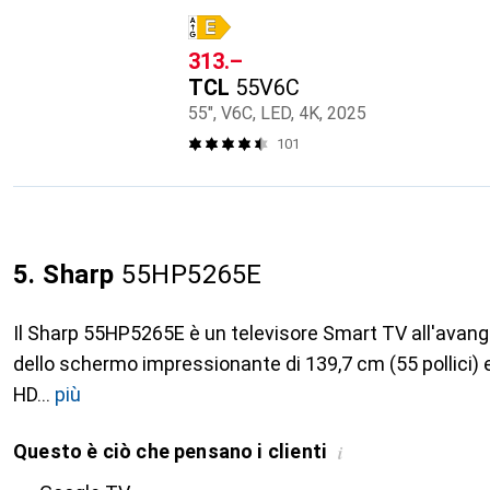
CHF
313.–
TCL
55V6C
55", V6C, LED, 4K, 2025
101
5. Sharp
55HP5265E
Il Sharp 55HP5265E è un televisore Smart TV all'avan
dello schermo impressionante di 139,7 cm (55 pollici) e
HD
più
Questo è ciò che pensano i clienti
i