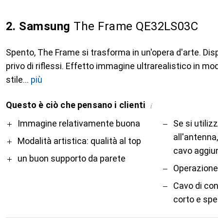
2. Samsung
The Frame QE32LS03C
Spento, The Frame si trasforma in un'opera d'arte. Dis
privo di riflessi. Effetto immagine ultrarealistico in mo
stile
più
Questo è ciò che pensano i clienti
i
Pro
Contro
Immagine relativamente buona
Se si utili
all'antenna
Modalità artistica: qualità al top
cavo aggiunt
un buon supporto da parete
Operazione
Cavo di co
corto e spe