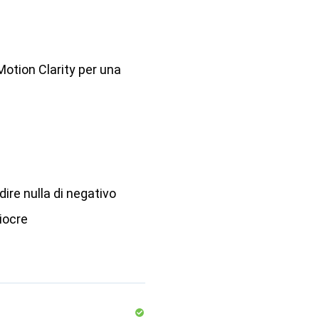
otion Clarity per una
ire nulla di negativo
iocre