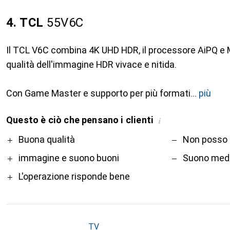
4. TCL
55V6C
Il TCL V6C combina 4K UHD HDR, il processore AiPQ e M
qualità dell'immagine HDR vivace e nitida.
Con Game Master e supporto per più formati
più
Questo è ciò che pensano i clienti
i
Pro
Contro
Buona qualità
Non posso d
immagine e suono buoni
Suono med
L'operazione risponde bene
TV