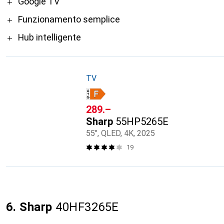
Pro
Google TV
Funzionamento semplice
Hub intelligente
TV
CHF
289.–
Sharp
55HP5265E
55", QLED, 4K, 2025
19
6. Sharp
40HF3265E