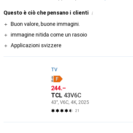
Questo è ciò che pensano i clienti
i
Pro
Buon valore, buone immagini.
immagine nitida come un rasoio
Applicazioni svizzere
TV
CHF
244.–
TCL
43V6C
43", V6C, 4K, 2025
21