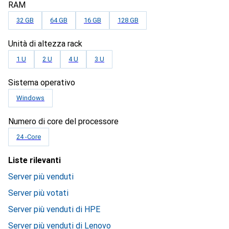
RAM
32 GB
64 GB
16 GB
128 GB
Unità di altezza rack
1 U
2 U
4 U
3 U
Sistema operativo
Windows
Numero di core del processore
24 -Core
Liste rilevanti
Server più venduti
Server più votati
Server più venduti di HPE
Server più venduti di Lenovo