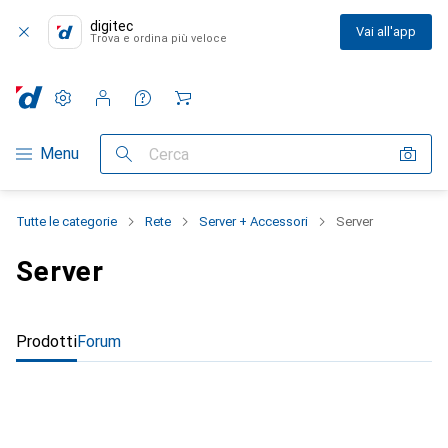
digitec
Vai all'app
Trova e ordina più veloce
Impostazioni
Conto cliente
Liste di confronto
Liste dei desideri
Carrello
Categoria Navigazione
Menu
Cerca
Tutte le categorie
Rete
Server + Accessori
Server
Server
Prodotti
Forum