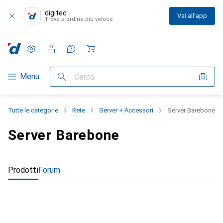
digitec
Vai all'app
Trova e ordina più veloce
Impostazioni
Conto cliente
Liste di confronto
Liste dei desideri
Carrello
Categoria Navigazione
Menu
Cerca
Tutte le categorie
Rete
Server + Accessori
Server Barebone
Server Barebone
Prodotti
Forum