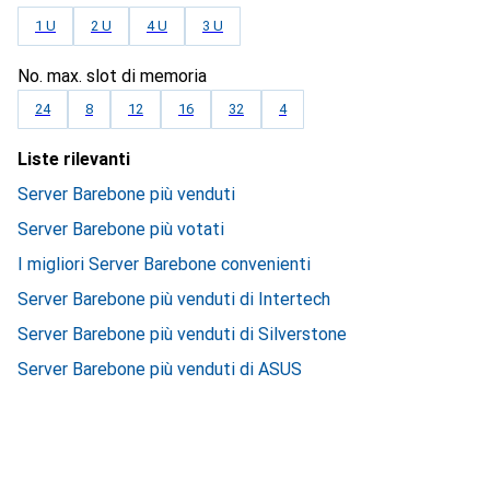
1 U
2 U
4 U
3 U
No. max. slot di memoria
24
8
12
16
32
4
Liste rilevanti
Server Barebone più venduti
Server Barebone più votati
I migliori Server Barebone convenienti
Server Barebone più venduti di Intertech
Server Barebone più venduti di Silverstone
Server Barebone più venduti di ASUS