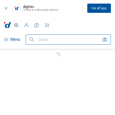
digitec
Vai all'app
Trova e ordina più veloce
Impostazioni
Conto cliente
Liste di confronto
Liste dei desideri
Carrello
Categoria Navigazione
Menu
Cerca