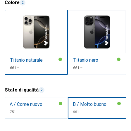
Colore
2
Titanio naturale
Titanio nero
CHF
661.–
CHF
661.–
Stato di qualità
2
A / Come nuovo
B / Molto buono
CHF
751.–
CHF
661.–