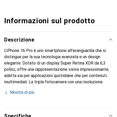
Informazioni sul prodotto
Descrizione
L'iPhone 16 Pro è uno smartphone all'avanguardia che si
distingue per la sua tecnologia avanzata e un design
elegante. Dotato di un display Super Retina XDR da 6,3
pollici, offre una rappresentazione visiva impressionante,
adatta sia per applicazioni quotidiane che per contenuti
multimediali. La tripla fotocamera con una risoluzione
principale di 48 megapixel consente di catturare foto e
Mostra di più
video straordinari in alta qualità. Con un potente
processore Apple A18 e 8 GB di RAM, il dispositivo
garantisce prestazioni fluide e capacità di multitasking. La
capacità della batteria di 3582 mAh assicura un utilizzo
Specifiche