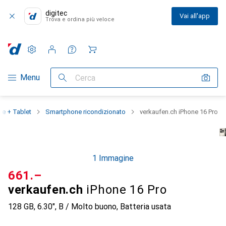
digitec
Vai all'app
Trova e ordina più veloce
Impostazioni
Conto cliente
Liste di confronto
Liste dei desideri
Carrello
Categoria Navigazione
Menu
Cerca
e + Tablet
Smartphone ricondizionato
verkaufen.ch iPhone 16 Pro
1 Immagine
CHF
661.–
verkaufen.ch
iPhone 16 Pro
128 GB, 6.30", B / Molto buono, Batteria usata