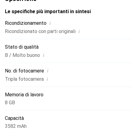
prolungato, mentre il supporto per il 5G e le ultime
tecnologie di ricarica come Power Delivery 2.0 e Wireless
Le specifiche più importanti in sintesi
Charging offrono connettività e facilità d'uso a prova di
i
Ricondizionamento
futuro. L'iPhone 16 Pro non è solo un dispositivo potente,
i
Ricondizionato con parti originali
ma anche un accessorio elegante, disponibile nella
colorazione Natural Titanium.
Stato di qualità
i
B / Molto buono
i
No. di fotocamere
i
Tripla fotocamera
Memoria di lavoro
8 GB
Capacità
3582 mAh