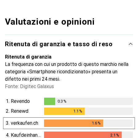
Valutazioni e opinioni
Ritenuta di garanzia e tasso di reso
Ritenuta di garanzia
La frequenza con cui un prodotto di questo marchio nella
categoria «Smartphone ricondizionato» presenta un
difetto nei primi 24 mesi.
Fonte: Digitec Galaxus
1.
Revendo
0.3
%
0.3
%
2.
Renewd
1.1
%
1.1
%
3.
verkaufen.ch
1.6
%
1.6
%
4.
Kaufdeinhandy.ch
2.1
%