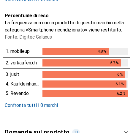
Percentuale di reso
La frequenza con cui un prodotto di questo marchio nella
categoria «Smartphone ricondizionato» viene restituito.
Fonte: Digitec Galaxus
1.
mobileup
4.8
%
4.8
%
2.
verkaufen.ch
5.7
%
5.7
%
3.
jusit
6
%
6
%
4.
Kaufdeinhandy.ch
6.1
%
6.1
%
5.
Revendo
6.2
%
6.2
%
Confronta tutti i 8 marchi
Domande sul prodotto
11