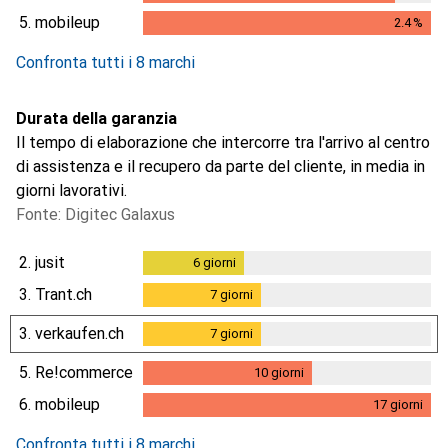
2.1
%
5.
mobileup
2.4
%
2.4
%
Confronta tutti i 8 marchi
Durata della garanzia
Il tempo di elaborazione che intercorre tra l'arrivo al centro
di assistenza e il recupero da parte del cliente, in media in
giorni lavorativi.
Fonte: Digitec Galaxus
2.
jusit
6
giorni
6
giorni
3.
Trant.ch
7
giorni
7
giorni
3.
verkaufen.ch
7
giorni
7
giorni
5.
Re!commerce
10
giorni
10
giorni
6.
mobileup
17
giorni
17
giorni
Confronta tutti i 8 marchi