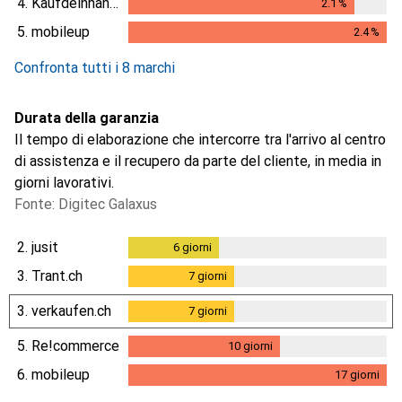
4.
Kaufdeinhandy.ch
2.1
%
2.1
%
5.
mobileup
2.4
%
2.4
%
Confronta tutti i 8 marchi
Durata della garanzia
Il tempo di elaborazione che intercorre tra l'arrivo al centro
di assistenza e il recupero da parte del cliente, in media in
giorni lavorativi.
Fonte: Digitec Galaxus
2.
jusit
6
giorni
6
giorni
3.
Trant.ch
7
giorni
7
giorni
3.
verkaufen.ch
7
giorni
7
giorni
5.
Re!commerce
10
giorni
10
giorni
6.
mobileup
17
giorni
17
giorni