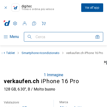
digitec
Vai all'app
Trova e ordina più veloce
Impostazioni
Conto cliente
Liste di confronto
Liste dei desideri
Carrello
Categoria Navigazione
Menu
Cerca
e + Tablet
Smartphone ricondizionato
verkaufen.ch iPhone 16 Pro
1 Immagine
verkaufen.ch
iPhone 16 Pro
128 GB, 6.30", B / Molto buono
Marca
Valutazioni