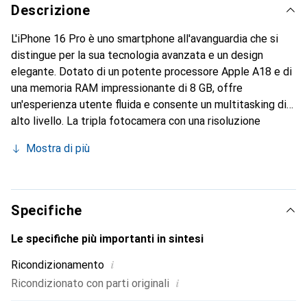
Descrizione
L'iPhone 16 Pro è uno smartphone all'avanguardia che si
distingue per la sua tecnologia avanzata e un design
elegante. Dotato di un potente processore Apple A18 e di
una memoria RAM impressionante di 8 GB, offre
un'esperienza utente fluida e consente un multitasking di
alto livello. La tripla fotocamera con una risoluzione
principale di 48 megapixel garantisce fotografie e
Mostra di più
videografie eccezionali, mentre la fotocamera frontale da
12 megapixel è ideale per selfie e videochiamate. Con una
diagonale dello schermo di 6,3 pollici e la tecnologia Super
Retina XDR, gli utenti possono godere di colori vivaci e
Specifiche
immagini nitide. Il dispositivo supporta gli standard di rete
mobile 5G, offrendo così connessioni Internet veloci.
Le specifiche più importanti in sintesi
Inoltre, l'iPhone 16 Pro è dotato di certificazione IP68, che
i
Ricondizionamento
lo protegge da acqua e polvere, rendendolo un compagno
i
Ricondizionato con parti originali
robusto nella vita quotidiana.