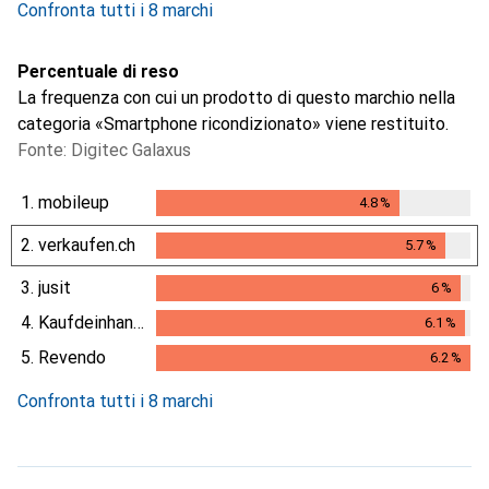
Confronta tutti i 8 marchi
Percentuale di reso
La frequenza con cui un prodotto di questo marchio nella
categoria «Smartphone ricondizionato» viene restituito.
Fonte: Digitec Galaxus
1.
mobileup
4.8
%
4.8
%
2.
verkaufen.ch
5.7
%
5.7
%
3.
jusit
6
%
6
%
4.
Kaufdeinhandy.ch
6.1
%
6.1
%
5.
Revendo
6.2
%
6.2
%
Confronta tutti i 8 marchi