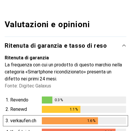
Valutazioni e opinioni
Ritenuta di garanzia e tasso di reso
Ritenuta di garanzia
La frequenza con cui un prodotto di questo marchio nella
categoria «Smartphone ricondizionato» presenta un
difetto nei primi 24 mesi.
Fonte: Digitec Galaxus
1.
Revendo
0.3
%
0.3
%
2.
Renewd
1.1
%
1.1
%
3.
verkaufen.ch
1.6
%
1.6
%