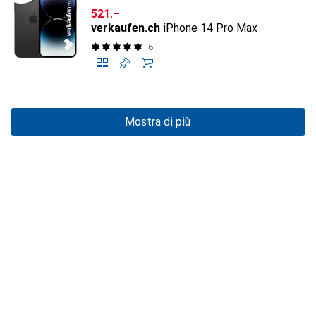
CHF
521.–
verkaufen.ch
iPhone 14 Pro Max
6
Mostra di più