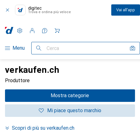
digitec
Vai all'app
Trova e ordina più veloce
Impostazioni
Conto cliente
Liste di confronto
Liste dei desideri
Carrello
Categoria Navigazione
Menu
Cerca
verkaufen.ch
Produttore
Mostra categorie
Mi piace questo marchio
Scopri di più su verkaufen.ch