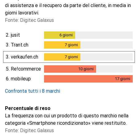
di assistenza e il recupero da parte del cliente, in media in
giorni lavorativi.
Fonte: Digitec Galaxus
2.
jusit
6
giorni
6
giorni
3.
Trant.ch
7
giorni
7
giorni
3.
verkaufen.ch
7
giorni
7
giorni
5.
Re!commerce
10
giorni
10
giorni
6.
mobileup
17
giorni
17
giorni
Confronta tutti i 8 marchi
Percentuale di reso
La frequenza con cui un prodotto di questo marchio nella
categoria «Smartphone ricondizionato» viene restituito.
Fonte: Digitec Galaxus