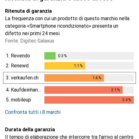
Ritenuta di garanzia
La frequenza con cui un prodotto di questo marchio nella
categoria «Smartphone ricondizionato» presenta un
difetto nei primi 24 mesi.
Fonte: Digitec Galaxus
1.
Revendo
0.3
%
0.3
%
2.
Renewd
1.1
%
1.1
%
3.
verkaufen.ch
1.6
%
1.6
%
4.
Kaufdeinhandy.ch
2.1
%
2.1
%
5.
mobileup
2.4
%
2.4
%
Confronta tutti i 8 marchi
Durata della garanzia
Il tempo di elaborazione che intercorre tra l'arrivo al centro