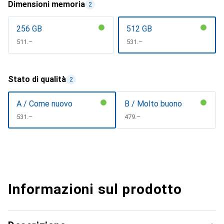
Dimensioni memoria
2
256 GB
512 GB
CHF
511.–
CHF
531.–
Stato di qualità
2
A / Come nuovo
B / Molto buono
CHF
531.–
CHF
479.–
Informazioni sul prodotto