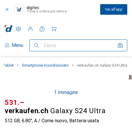
digitec
Vai all'app
Trova e ordina più veloce
Impostazioni
Conto cliente
Liste di confronto
Liste dei desideri
Carrello
Categoria Navigazione
Menu
Cerca
+ Tablet
Smartphone ricondizionato
verkaufen.ch Galaxy S24 Ultra
1 Immagine
CHF
531.–
verkaufen.ch
Galaxy S24 Ultra
512 GB, 6.80", A / Come nuovo, Batteria usata