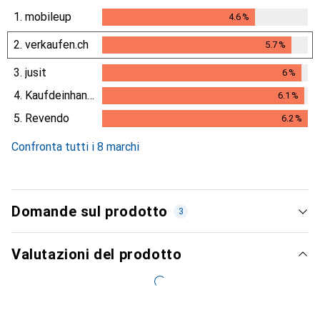
1.
mobileup
4.6
%
4.6
%
2.
verkaufen.ch
5.7
%
5.7
%
3.
jusit
6
%
6
%
4.
Kaufdeinhandy.ch
6.1
%
6.1
%
5.
Revendo
6.2
%
6.2
%
Confronta tutti i 8 marchi
Domande sul prodotto
3
Valutazioni del prodotto