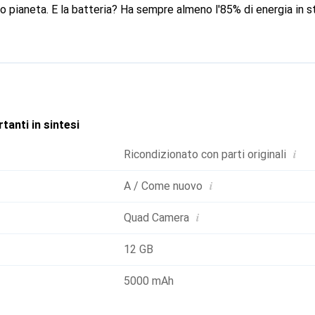
o pianeta. E la batteria? Ha sempre almeno l'85% di energia in s
tanti in sintesi
i
Ricondizionato con parti originali
i
A / Come nuovo
i
Quad Camera
12 GB
5000 mAh