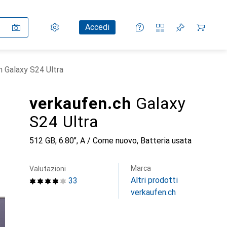
Impostazioni
Conto cliente
Liste di confronto
Liste dei desideri
Carrello
Accedi
h Galaxy S24 Ultra
verkaufen.ch
Galaxy
S24 Ultra
512 GB, 6.80", A / Come nuovo, Batteria usata
Marca
Valutazioni
Altri prodotti
33
verkaufen.ch