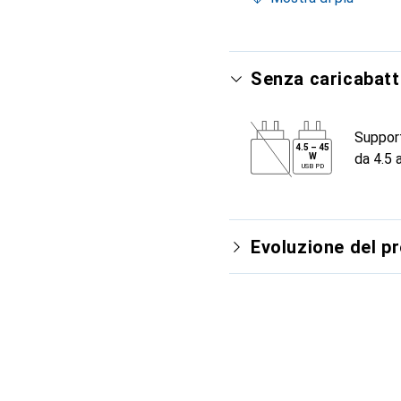
Senza caricabatt
Suppor
4.5
–
45
da 4.5 
W
USB PD
Evoluzione del p