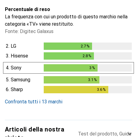
Percentuale di reso
La frequenza con cui un prodotto di questo marchio nella
categoria «TV» viene restituito.
Fonte: Digitec Galaxus
2.
LG
2.7
%
2.7
%
3.
Hisense
2.8
%
2.8
%
4.
Sony
3
%
3
%
5.
Samsung
3.1
%
3.1
%
6.
Sharp
3.6
%
3.6
%
Confronta tutti i 13 marchi
Articoli della nostra
Test del prodotto, Guida