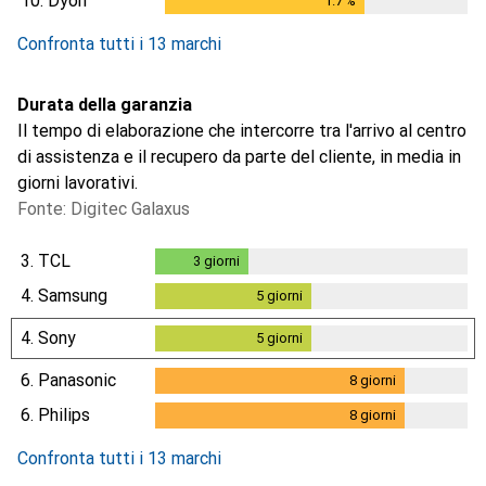
10.
Dyon
1.7
%
1.7
%
Confronta tutti i 13 marchi
Durata della garanzia
Il tempo di elaborazione che intercorre tra l'arrivo al centro
di assistenza e il recupero da parte del cliente, in media in
giorni lavorativi.
Fonte: Digitec Galaxus
3.
TCL
3
giorni
3
giorni
4.
Samsung
5
giorni
5
giorni
4.
Sony
5
giorni
5
giorni
6.
Panasonic
8
giorni
8
giorni
6.
Philips
8
giorni
8
giorni
Confronta tutti i 13 marchi