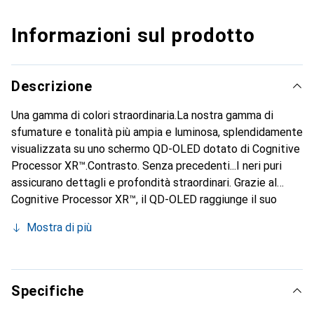
Informazioni sul prodotto
Descrizione
Una gamma di colori straordinaria.La nostra gamma di
sfumature e tonalità più ampia e luminosa, splendidamente
visualizzata su uno schermo QD-OLED dotato di Cognitive
Processor XR™.Contrasto. Senza precedenti...I neri puri
assicurano dettagli e profondità straordinari. Grazie al
Cognitive Processor XR™, il QD-OLED raggiunge il suo
massimo potenziale espressivo.Altoparlante integrato
Mostra di più
nello schermo, suono cinematografico.Mentre la storia
prende vita davanti ai tuoi occhi, la colonna sonora segue
perfettamente l'azione. Proprio come al cinema.Il posto
migliore. Ovunque. In qualsiasi momento..Il tuo posto
Specifiche
preferito sul divano è all'angolo? Non per questo dovresti