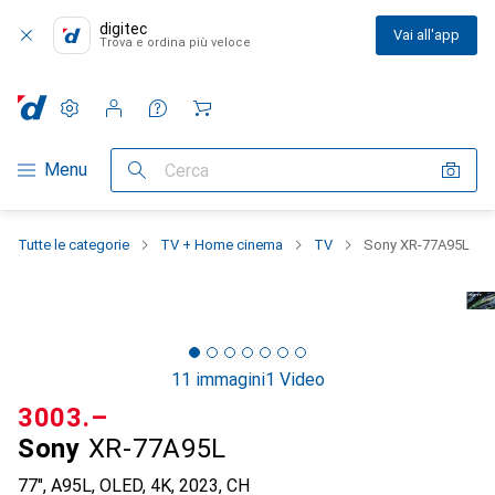
digitec
Vai all'app
Trova e ordina più veloce
Impostazioni
Conto cliente
Liste di confronto
Liste dei desideri
Carrello
Categoria Navigazione
Menu
Cerca
Tutte le categorie
TV + Home cinema
TV
Sony XR-77A95L
11 immagini
1 Video
CHF
3003.–
Sony
XR-77A95L
77", A95L, OLED, 4K, 2023, CH