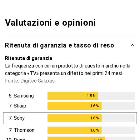
Valutazioni e opinioni
Ritenuta di garanzia e tasso di reso
Ritenuta di garanzia
La frequenza con cui un prodotto di questo marchio nella
categoria «TV» presenta un difetto nei primi 24 mesi.
Fonte: Digitec Galaxus
5.
Samsung
1.5
%
1.5
%
7.
Sharp
1.6
%
1.6
%
7.
Sony
1.6
%
1.6
%
7.
Thomson
1.6
%
1.6
%