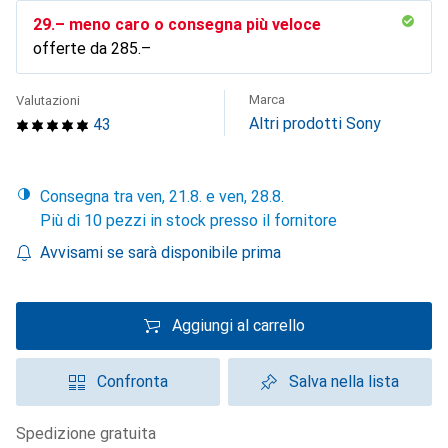
CHF
29.–
meno caro o consegna più veloce
offerte da
CHF
285.–
Marca
Valutazioni
Altri prodotti Sony
43
Consegna tra ven, 21.8. e ven, 28.8.
Più di 10 pezzi in stock presso il fornitore
Avvisami se sarà disponibile prima
Aggiungi al carrello
Confronta
Salva nella lista
spedizione gratuita