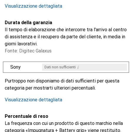
Visualizzazione dettagliata
Durata della garanzia
Il tempo di elaborazione che intercorre tra l'arrivo al centro
di assistenza e il recupero da parte del cliente, in media in
giorni lavorativi.
Fonte: Digitec Galaxus
i
Sony
Dati non sufficienti
i
i
Dati non sufficienti
Dati non sufficienti
Purtroppo non disponiamo di dati sufficienti per questa
categoria per mostrarti ulteriori percentuali.
Visualizzazione dettagliata
Percentuale di reso
La frequenza con cui un prodotto di questo marchio nella
categoria «Impugnatura + Battery grip» viene restituito.