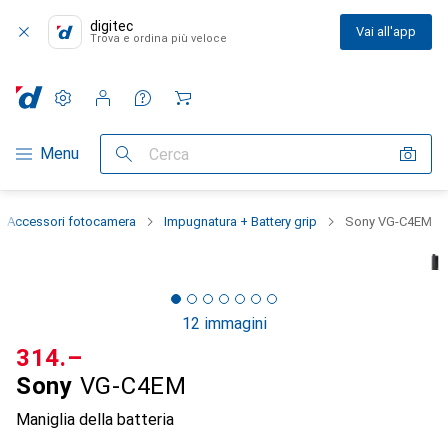
digitec
Vai all'app
Trova e ordina più veloce
Impostazioni
Conto cliente
Liste di confronto
Liste dei desideri
Carrello
Categoria Navigazione
Menu
Cerca
Accessori fotocamera
Impugnatura + Battery grip
Sony VG-C4EM
12 immagini
CHF
314.–
Sony
VG-C4EM
Maniglia della batteria