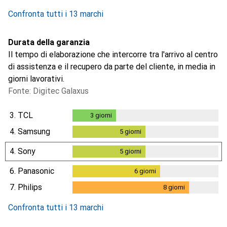
Confronta tutti i 13 marchi
Durata della garanzia
Il tempo di elaborazione che intercorre tra l'arrivo al centro
di assistenza e il recupero da parte del cliente, in media in
giorni lavorativi.
Fonte: Digitec Galaxus
3.
TCL
3
giorni
3
giorni
4.
Samsung
5
giorni
5
giorni
4.
Sony
5
giorni
5
giorni
6.
Panasonic
6
giorni
6
giorni
7.
Philips
8
giorni
8
giorni
Confronta tutti i 13 marchi