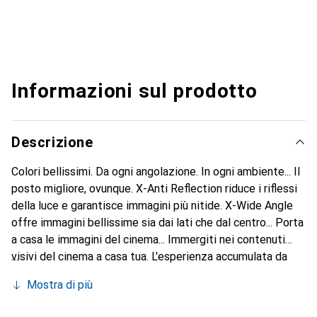
Informazioni sul prodotto
Descrizione
Colori bellissimi. Da ogni angolazione. In ogni ambiente... Il
posto migliore, ovunque. X-Anti Reflection riduce i riflessi
della luce e garantisce immagini più nitide. X-Wide Angle
offre immagini bellissime sia dai lati che dal centro... Porta
a casa le immagini del cinema... Immergiti nei contenuti
visivi del cinema a casa tua. L'esperienza accumulata da
Sony nella qualità delle immagini per l'intrattenimento
Mostra di più
domestico aiuta Sony a riprodurre fedelmente le visioni
dei registi con le modalità Studio Calibrated, sviluppate in