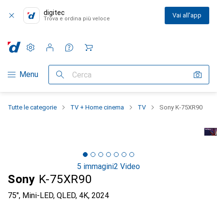
digitec
Vai all'app
Trova e ordina più veloce
Impostazioni
Conto cliente
Liste di confronto
Liste dei desideri
Carrello
Categoria Navigazione
Menu
Cerca
Tutte le categorie
TV + Home cinema
TV
Sony K-75XR90
5 immagini
2 Video
Sony
K-75XR90
75", Mini-LED, QLED, 4K, 2024