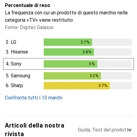
Percentuale di reso
La frequenza con cui un prodotto di questo marchio nella
categoria «TV» viene restituito.
Fonte: Digitec Galaxus
2.
LG
2.7
%
2.7
%
3.
Hisense
2.8
%
2.8
%
4.
Sony
3
%
3
%
5.
Samsung
3.2
%
3.2
%
6.
Sharp
3.7
%
3.7
%
Confronta tutti i 13 marchi
Articoli della nostra
Guida, Test del prodotto
rivista