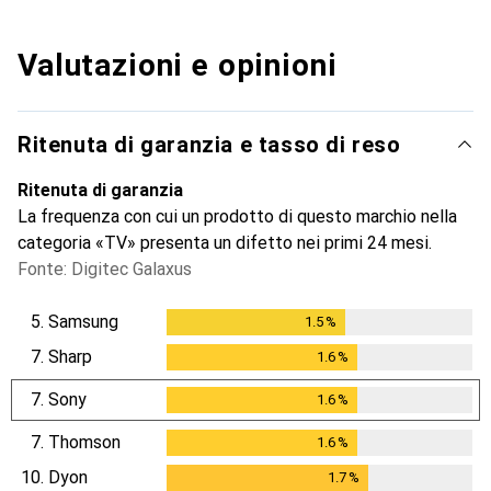
Valutazioni e opinioni
Ritenuta di garanzia e tasso di reso
Ritenuta di garanzia
La frequenza con cui un prodotto di questo marchio nella
categoria «TV» presenta un difetto nei primi 24 mesi.
Fonte: Digitec Galaxus
5.
Samsung
1.5
%
1.5
%
7.
Sharp
1.6
%
1.6
%
7.
Sony
1.6
%
1.6
%
7.
Thomson
1.6
%
1.6
%
10.
Dyon
1.7
%
1.7
%