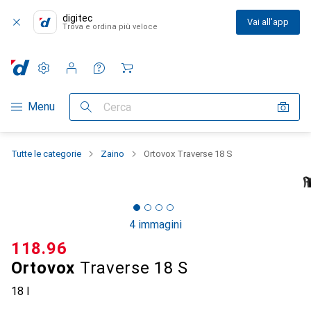
digitec
Vai all'app
Trova e ordina più veloce
Impostazioni
Conto cliente
Liste di confronto
Liste dei desideri
Carrello
Categoria Navigazione
Menu
Cerca
Tutte le categorie
Zaino
Ortovox Traverse 18 S
4 immagini
CHF
118.96
Ortovox
Traverse 18 S
18 l