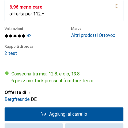
CHF
6.96
meno caro
offerta per
CHF
112.–
Marca
Valutazioni
Altri prodotti Ortovox
82
Rapporti di prova
2 test
Consegna tra mer, 12.8. e gio, 13.8.
6 pezzi in stock presso il fornitore terzo
i
Offerta di
Bergfreunde
DE
Aggiungi al carrello