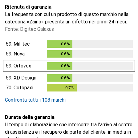
Ritenuta di garanzia
La frequenza con cui un prodotto di questo marchio nella
categoria «Zaino» presenta un difetto nei primi 24 mesi.
Fonte: Digitec Galaxus
59.
Mil-tec
0.6
%
0.6
%
59.
Noya
0.6
%
0.6
%
59.
Ortovox
0.6
%
0.6
%
59.
XD Design
0.6
%
0.6
%
70.
Cotopaxi
0.7
%
0.7
%
Confronta tutti i 108 marchi
Durata della garanzia
Il tempo di elaborazione che intercorre tra l'arrivo al centro
di assistenza e il recupero da parte del cliente, in media in