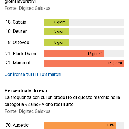
giorni lavorativi.
Fonte: Digitec Galaxus
18.
Cabaia
5
giorni
5
giorni
18.
Deuter
5
giorni
5
giorni
18.
Ortovox
5
giorni
5
giorni
21.
Black Diamond
12
giorni
12
giorni
22.
Mammut
16
giorni
16
giorni
Confronta tutti i 108 marchi
Percentuale di reso
La frequenza con cui un prodotto di questo marchio nella
categoria «Zaino» viene restituito.
Fonte: Digitec Galaxus
70.
Audetic
10
%