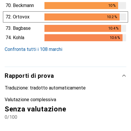
10
%
70.
Beckmann
10
%
10
%
72.
Ortovox
10.2
%
10.2
%
73.
Bagbase
10.4
%
10.4
%
74.
Kohla
10.6
%
10.6
%
Confronta tutti i 108 marchi
Rapporti di prova
Traduzione:
tradotto automaticamente
Valutazione complessiva
Senza valutazione
0
/100