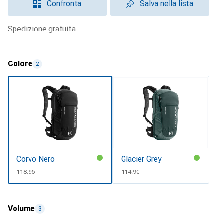
Confronta
Salva nella lista
spedizione gratuita
Colore
2
Corvo Nero
Glacier Grey
CHF
118.96
CHF
114.90
Volume
3