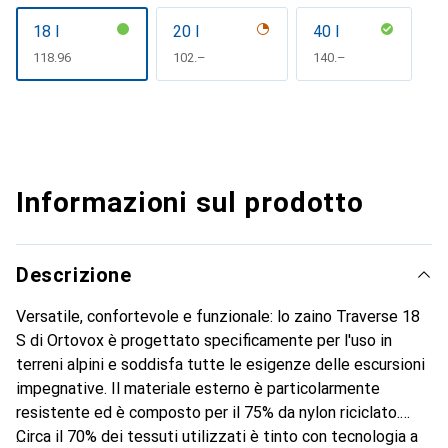
18 l
20 l
40 l
CHF
118.96
CHF
102.–
CHF
140.–
Informazioni sul prodotto
Descrizione
Versatile, confortevole e funzionale: lo zaino Traverse 18
S di Ortovox è progettato specificamente per l'uso in
terreni alpini e soddisfa tutte le esigenze delle escursioni
impegnative. Il materiale esterno è particolarmente
resistente ed è composto per il 75% da nylon riciclato.
Circa il 70% dei tessuti utilizzati è tinto con tecnologia a