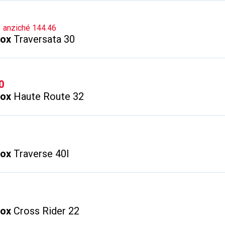
CHF
anziché
144.46
vox
Traversata 30
0
vox
Haute Route 32
vox
Traverse 40l
vox
Cross Rider 22