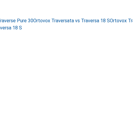
Traverse Pure 30
Ortovox Traversata vs Traversa 18 S
Ortovox Tr
aversa 18 S