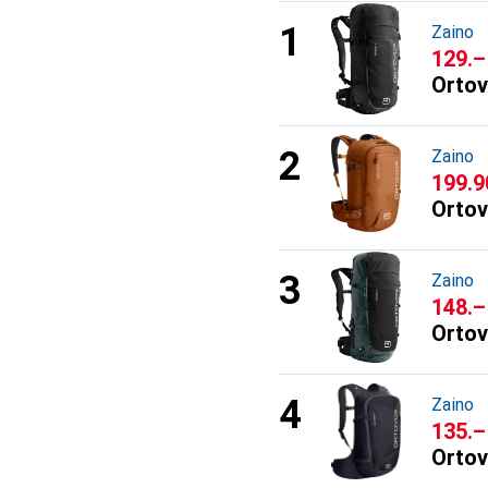
Zaino
CHF
129.–
Orto
Zaino
CHF
199.9
Orto
Zaino
CHF
148.–
Orto
Zaino
CHF
135.–
Orto