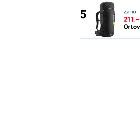
Zaino
CHF
211.–
Orto