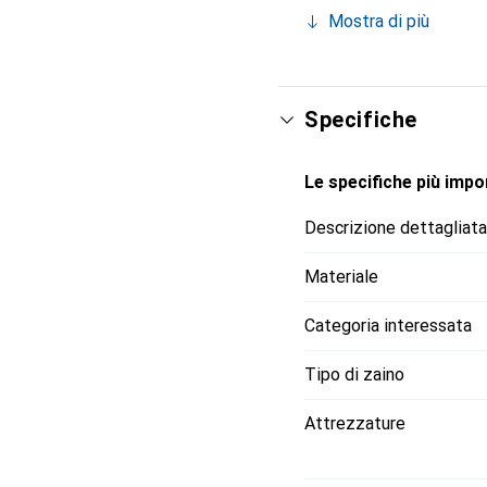
emissioni di CO₂ durant
Mostra di più
ottimale: i cuscinetti a
e la cintura in vita dis
comodamente tramite l'a
elastica frontale, nella
Specifiche
specifici per gli sport d
portabottiglie, rendono 
Le specifiche più impor
Descrizione dettagliata
Materiale
Categoria interessata
Tipo di zaino
Attrezzature