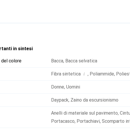
e la produzione. Il sistema Comfort-Contact Back garantisce un
ssicurano una circolazione dell'aria continua, mentre le spalline
tribuiscono il carico in modo uniforme. L'accesso al compartimento
pertura frontale. Il casco e l'attrezzatura aggiuntiva trovano s
 tasca per oggetti di valore, in un compartimento interno o nella t
i montagna, come le asole per il materiale, il fissaggio dei basto
il Traverse 18 S il compagno ideale per le tue escursioni.
tanti in sintesi
 del colore
Bacca
,
Bacca selvatica
i
Fibra sintetica
,
Poliammide
,
Polies
Donne
,
Uomini
Daypack
,
Zaino da escursionismo
Anelli di materiale sul pavimento
,
Cintu
Portacasco
,
Portachiavi
,
Scomparto in