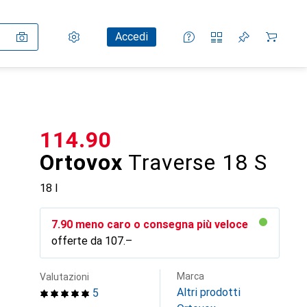
Impostazioni
Conto cliente
Liste di confronto
Liste dei desideri
Carrello
Accedi
CHF
114.90
Ortovox
Traverse 18 S
18 l
CHF
7.90
meno caro o consegna più veloce
offerte da
CHF
107.–
Marca
Valutazioni
Altri prodotti
5