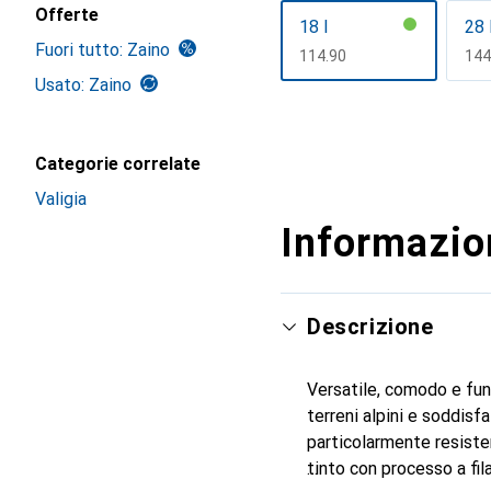
Offerte
18 l
28 
Fuori tutto: Zaino
CHF
114.90
CH
144
Usato: Zaino
Mostra di più
Categorie correlate
Valigia
Informazion
Descrizione
Versatile, comodo e fun
terreni alpini e soddisf
particolarmente resisten
tinto con processo a fi