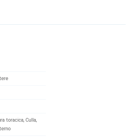
 comfort di trasporto
 larghe ed ergonomiche
 principale avviene
pazio nella tasca
asca in vita. Dettagli
ncini e due
tere
ra toracica
,
Culla
,
terno