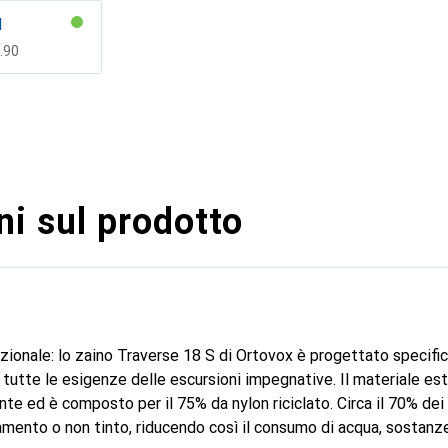
l
F
.90
i sul prodotto
zionale: lo zaino Traverse 18 S di Ortovox è progettato specific
a tutte le esigenze delle escursioni impegnative. Il materiale es
te ed è composto per il 75% da nylon riciclato. Circa il 70% dei 
lamento o non tinto, riducendo così il consumo di acqua, sostanz