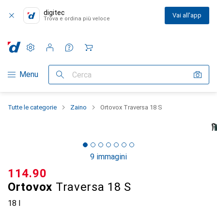
digitec
Vai all'app
Trova e ordina più veloce
Impostazioni
Conto cliente
Liste di confronto
Liste dei desideri
Carrello
Categoria Navigazione
Menu
Cerca
Tutte le categorie
Zaino
Ortovox Traversa 18 S
9 immagini
CHF
114.90
Ortovox
Traversa 18 S
18 l