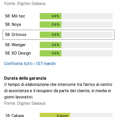
Fonte: Digitec Galaxus
58.
Mil-tec
0.6
%
0.6
%
58.
Noya
0.6
%
0.6
%
58.
Ortovox
0.6
%
0.6
%
58.
Wenger
0.6
%
0.6
%
58.
XD Design
0.6
%
0.6
%
Confronta tutti i 107 marchi
Durata della garanzia
Il tempo di elaborazione che intercorre tra l'arrivo al centro
di assistenza e il recupero da parte del cliente, in media in
giorni lavorativi.
Fonte: Digitec Galaxus
18.
Cabaia
5
giorni
5
giorni