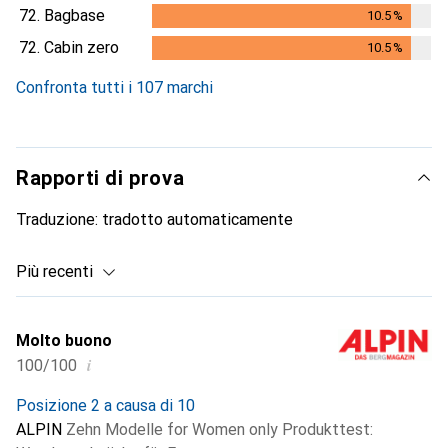
10.2
%
72.
Bagbase
10.5
%
10.5
%
72.
Cabin zero
10.5
%
10.5
%
Confronta tutti i 107 marchi
Rapporti di prova
Traduzione:
tradotto automaticamente
Più recenti
Molto buono
i
100/100
Posizione 2 a causa di 10
ALPIN
Zehn Modelle for Women only Produkttest: