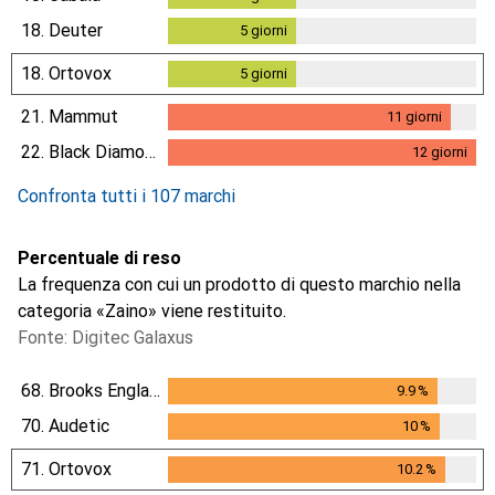
18.
Deuter
5
giorni
5
giorni
18.
Ortovox
5
giorni
5
giorni
21.
Mammut
11
giorni
11
giorni
22.
Black Diamond
12
giorni
12
giorni
Confronta tutti i 107 marchi
Percentuale di reso
La frequenza con cui un prodotto di questo marchio nella
categoria «Zaino» viene restituito.
Fonte: Digitec Galaxus
68.
Brooks England
9.9
%
9.9
%
70.
Audetic
10
%
10
%
71.
Ortovox
10.2
%