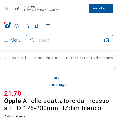
digitec
Vai all'app
Trova e ordina più veloce
Impostazioni
Conto cliente
Liste di confronto
Liste dei desideri
Carrello
Categoria Navigazione
Menu
Cerca
ca
Opple Anello adattatore da incasso a LED 175-200mm HZdim bianco
2 immagini
CHF
21.70
Opple
Anello adattatore da incasso
a LED 175-200mm HZdim bianco
Adattatore