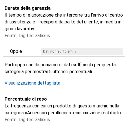
Durata della garanzia
Il tempo di elaborazione che intercorre tra l'arrivo al centro
di assistenza e il recupero da parte del cliente, in media in
giorni lavorativi.
Fonte: Digitec Galaxus
i
Opple
Dati non sufficienti
i
i
i
i
Dati non sufficienti
Dati non sufficienti
Dati non sufficienti
Dati non sufficienti
Purtroppo non disponiamo di dati sufficienti per questa
categoria per mostrarti ulteriori percentuali.
Visualizzazione dettagliata
Percentuale di reso
La frequenza con cui un prodotto di questo marchio nella
categoria «Accessori per illuminotecnica» viene restituito.
Fonte: Digitec Galaxus