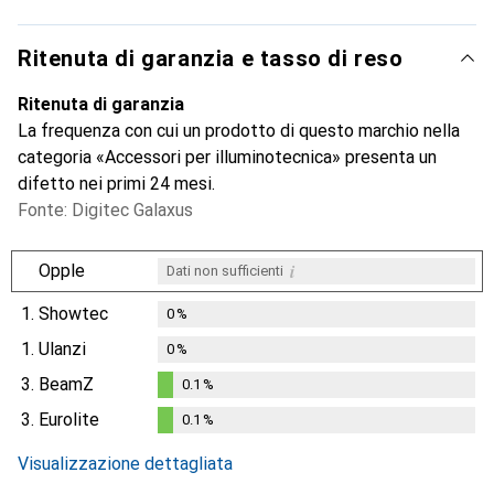
Ritenuta di garanzia e tasso di reso
Ritenuta di garanzia
La frequenza con cui un prodotto di questo marchio nella
categoria «Accessori per illuminotecnica» presenta un
difetto nei primi 24 mesi.
Fonte: Digitec Galaxus
i
Opple
Dati non sufficienti
1.
Showtec
0
%
1.
Ulanzi
0
%
3.
BeamZ
0.1
%
0.1
%
3.
Eurolite
0.1
%
0.1
%
Visualizzazione dettagliata