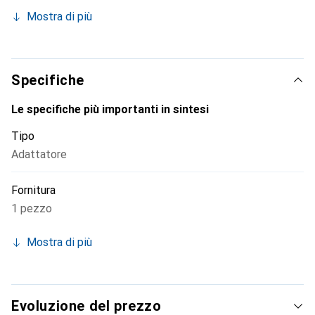
Pezzo di ricambio: no
Mostra di più
Trasparente: no
Colore: bianco
Materiale: acciaio
Lunghezza: 225 mm
Specifiche
Larghezza: 225 mm
Altezza: 0,8 mm
Le specifiche più importanti in sintesi
Diametro: 225 mm
Tipo
Adattatore
Fornitura
1 pezzo
Mostra di più
Evoluzione del prezzo