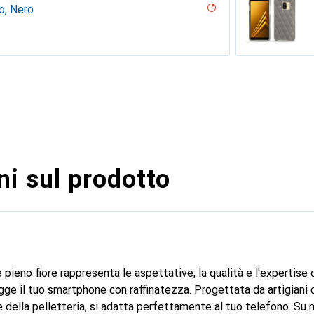
o, Nero
ier
ndarino
- Couture
ero ( Noir / Nero)
uture ( Nappa - Bianco )
n
rraneo - Couture
tage
 - Couture
o nero, Nero, Noir
o, Nero
e
ro
e
??u - Couture
 ( Pantone #412234 )
Couture ( Nappa - Pantone #8B4720 )
tine
ntage
 vin
Couture
pente nero
ture ( Nappa - Nero )
Nero )
rossa
ncione
- Couture
ne
 Couture
ine
pelenc
ciclamino
tage - Couture
a
 PU
curo
uro - Couture
i sul prodotto
 pieno fiore rappresenta le aspettative, la qualità e l'expertise
ge il tuo smartphone con raffinatezza. Progettata da artigiani 
 della pelletteria, si adatta perfettamente al tuo telefono. Su m