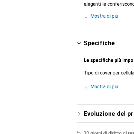
eleganti le conferiscono
smartphone. Riconosciuto
Mostra di più
scelta sicura per una cl
Specifiche
Le specifiche più impor
Tipo di cover per cellul
Mostra di più
Evoluzione del p
30 giorni di diritto di re