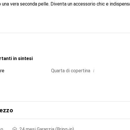
 una vera seconda pelle. Diventa un accessorio chic e indispensa
 a livello internazionale per i suoi prodotti di alta qualità, il 
ientela esigente.
tanti in sintesi
i
are
Quarta di copertina
rezzo
so
24 mesi Garanzia (Bring-in)