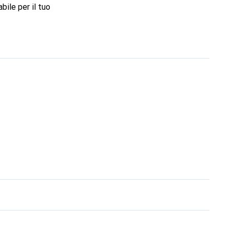
bile per il tuo
marchio Noreve è una