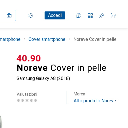
Impostazioni
Conto cliente
Liste di confronto
Liste dei desideri
Carrello
Accedi
smartphone
Cover smartphone
Noreve Cover in pelle
CHF
40.90
Noreve
Cover in pelle
Samsung Galaxy A8 (2018)
Marca
Valutazioni
Altri prodotti Noreve