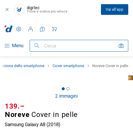
digitec
Vai all'app
Trova e ordina più veloce
Impostazioni
Conto cliente
Liste di confronto
Liste dei desideri
Carrello
Categoria Navigazione
Menu
Cerca
otezione dello smartphone
Cover smartphone
Noreve Cover in pelle
2 immagini
CHF
139.–
Noreve
Cover in pelle
Samsung Galaxy A8 (2018)