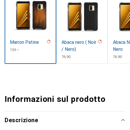
Marron Patine
Abaca nero ( Noir
Abaca N
/ Nero)
Nero
CHF
139.–
CHF
76.90
CHF
76.90
Informazioni sul prodotto
Descrizione