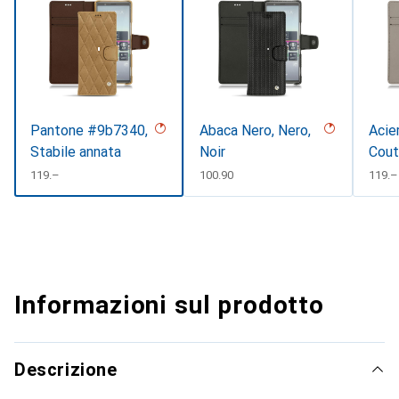
Pantone #9b7340,
Abaca Nero, Nero,
Acie
Stabile annata
Noir
Cout
#d85
CHF
119.–
CHF
100.90
CHF
119.–
Informazioni sul prodotto
Descrizione