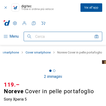
digitec
Vai all'app
Trova e ordina più veloce
Impostazioni
Conto cliente
Liste di confronto
Liste dei desideri
Carrello
Categoria Navigazione
Menu
Cerca
lo smartphone
Cover smartphone
Noreve Cover in pelle portafoglio
2 immagini
CHF
119.–
Noreve
Cover in pelle portafoglio
Sony Xperia 5