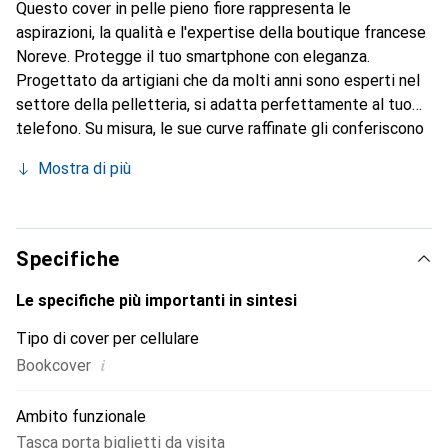
Questo cover in pelle pieno fiore rappresenta le
aspirazioni, la qualità e l'expertise della boutique francese
Noreve. Protegge il tuo smartphone con eleganza.
Progettato da artigiani che da molti anni sono esperti nel
settore della pelletteria, si adatta perfettamente al tuo
telefono. Su misura, le sue curve raffinate gli conferiscono
una vera seconda pelle. Diventa un accessorio elegante e
Mostra di più
imprescindibile per il tuo smartphone. Riconosciuto a
livello internazionale per i suoi prodotti di alta qualità, il
marchio Noreve è una scelta sicura per una clientela
esigente.
Specifiche
Le specifiche più importanti in sintesi
Tipo di cover per cellulare
i
Bookcover
Ambito funzionale
Tasca porta biglietti da visita