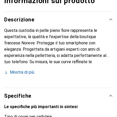
Informazioni sul prodotto
Descrizione
Questa custodia in pelle pieno fiore rappresenta le
aspettative, la qualità e l'expertise della boutique
francese Noreve. Protegge il tuo smartphone con
eleganza. Progettata da artigiani esperti con anni di
esperienza nella pelletteria, si adatta perfettamente al
tuo telefono. Su misura, le sue curve raffinate le
conferiscono una vera seconda pelle. Diventa un
Mostra di più
accessorio elegante e indispensabile per il tuo
smartphone. Riconosciuto a livello internazionale per i suoi
prodotti di alta qualità, il marchio Noreve è una scelta
affidabile per una clientela esigente.
Specifiche
Le specifiche più importanti in sintesi
Tipo di cover per cellulare