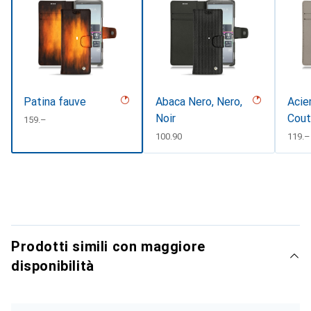
Patina fauve
Abaca Nero, Nero,
Acie
Noir
Cout
CHF
159.–
#d85
CHF
100.90
CHF
119.–
Prodotti simili con maggiore
disponibilità