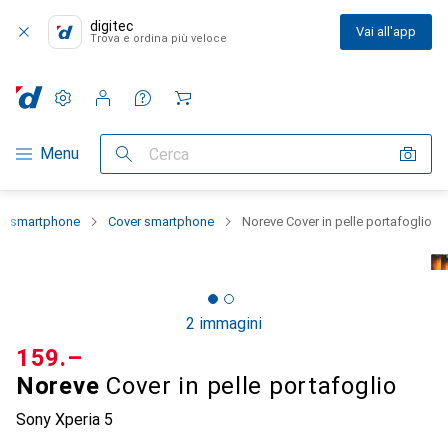
digitec
Vai all'app
Trova e ordina più veloce
Impostazioni
Conto cliente
Liste di confronto
Liste dei desideri
Carrello
Categoria Navigazione
Menu
Cerca
lo smartphone
Cover smartphone
Noreve Cover in pelle portafoglio
2 immagini
CHF
159.–
Noreve
Cover in pelle portafoglio
Sony Xperia 5