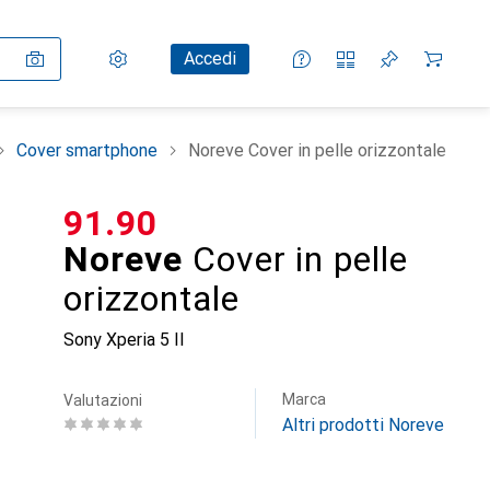
Impostazioni
Conto cliente
Liste di confronto
Liste dei desideri
Carrello
Accedi
Cover smartphone
Noreve Cover in pelle orizzontale
CHF
91.90
Noreve
Cover in pelle
orizzontale
Sony Xperia 5 II
Marca
Valutazioni
Altri prodotti Noreve