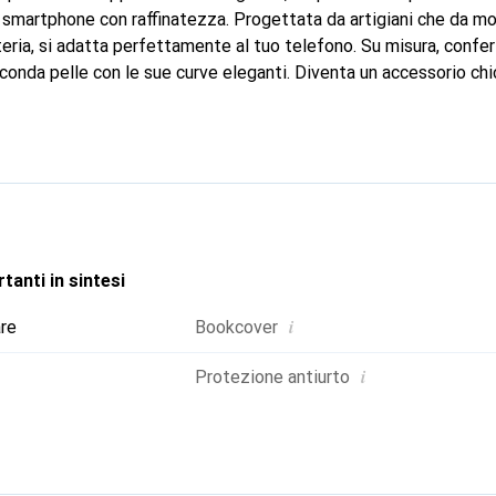
 smartphone con raffinatezza. Progettata da artigiani che da mol
teria, si adatta perfettamente al tuo telefono. Su misura, confer
onda pelle con le sue curve eleganti. Diventa un accessorio chic
ternazionale per i suoi prodotti di alta qualità, il marchio Noreve
te.
tanti in sintesi
i
are
Bookcover
i
Protezione antiurto