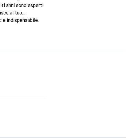
ti anni sono esperti
isce al tuo
 e indispensabile.
 è una scelta sicura