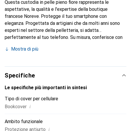
Questa custodia in pelle pieno fiore rappresenta le
aspettative, la qualità e l'expertise della boutique
francese Noreve. Protegge il tuo smartphone con
eleganza. Progettata da artigiani che da molti anni sono
esperti nel settore della pelletteria, si adatta
perfettamente al tuo telefono. Su misura, conferisce con
le sue curve raffinate una vera seconda pelle. Diventa un
Mostra di più
accessorio chic e indispensabile per il tuo smartphone.
Riconosciuto a livello internazionale per i suoi prodotti di
alta qualità, il marchio Noreve è una scelta sicura per una
clientela esigente.
Specifiche
Le specifiche più importanti in sintesi
Tipo di cover per cellulare
i
Bookcover
Ambito funzionale
i
Protezione antiurto