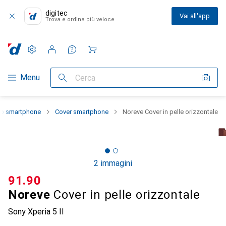
digitec
Vai all'app
Trova e ordina più veloce
Impostazioni
Conto cliente
Liste di confronto
Liste dei desideri
Carrello
Categoria Navigazione
Menu
Cerca
llo smartphone
Cover smartphone
Noreve Cover in pelle orizzontale
2 immagini
CHF
91.90
Noreve
Cover in pelle orizzontale
Sony Xperia 5 II