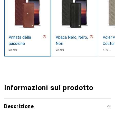
Annata della
Abaca Nero, Nero,
Acier 
passione
Noir
Coutu
CHF
91.90
CHF
94.90
CHF
109.–
Informazioni sul prodotto
Descrizione