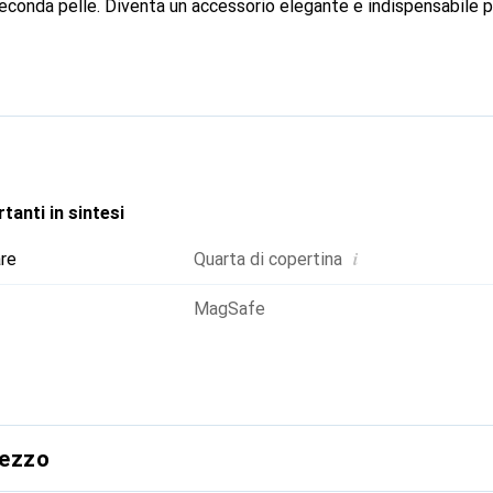
econda pelle. Diventa un accessorio elegante e indispensabile p
ternazionale per i suoi prodotti di alta qualità, il marchio Noreve
te.
tanti in sintesi
i
are
Quarta di copertina
MagSafe
rezzo