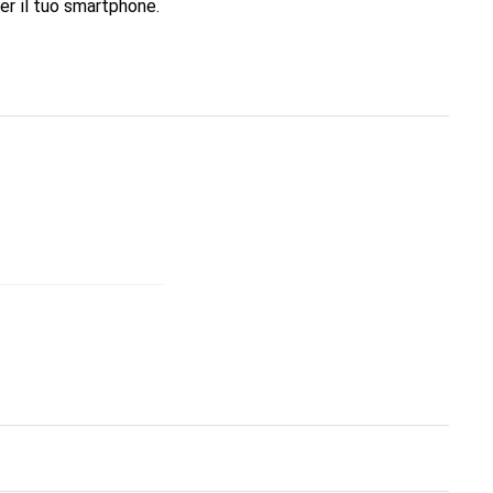
er il tuo smartphone.
 è una scelta sicura