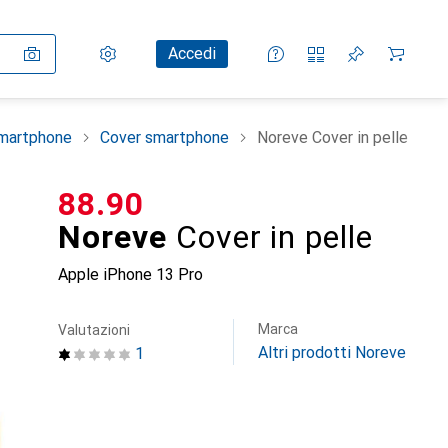
Impostazioni
Conto cliente
Liste di confronto
Liste dei desideri
Carrello
Accedi
smartphone
Cover smartphone
Noreve Cover in pelle
CHF
88.90
Noreve
Cover in pelle
Apple iPhone 13 Pro
Marca
Valutazioni
Altri prodotti Noreve
1