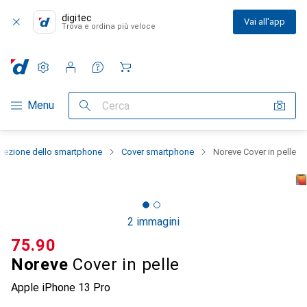
digitec
Vai all'app
Trova e ordina più veloce
Impostazioni
Conto cliente
Liste di confronto
Liste dei desideri
Carrello
Categoria Navigazione
Menu
Cerca
otezione dello smartphone
Cover smartphone
Noreve Cover in pelle
2 immagini
CHF
75.90
Noreve
Cover in pelle
Apple iPhone 13 Pro