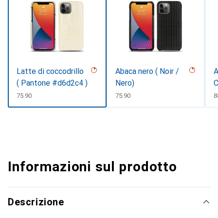
Latte di coccodrillo
Abaca nero ( Noir /
A
( Pantone #d6d2c4 )
Nero)
C
CHF
75.90
CHF
75.90
C
8
Informazioni sul prodotto
Descrizione