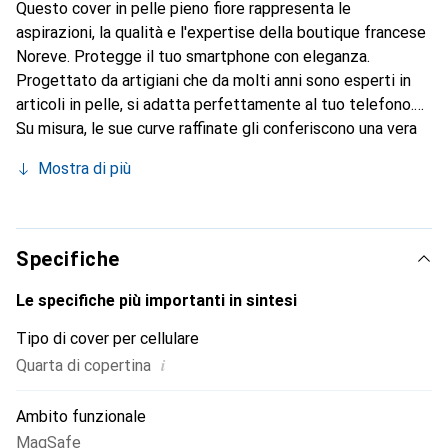
Questo cover in pelle pieno fiore rappresenta le
aspirazioni, la qualità e l'expertise della boutique francese
Noreve. Protegge il tuo smartphone con eleganza.
Progettato da artigiani che da molti anni sono esperti in
articoli in pelle, si adatta perfettamente al tuo telefono.
Su misura, le sue curve raffinate gli conferiscono una vera
seconda pelle. Diventa un accessorio chic e indispensabile
Mostra di più
per il tuo smartphone. Riconosciuto a livello internazionale
per i suoi prodotti di alta qualità, il marchio Noreve è una
scelta sicura per una clientela esigente.
Specifiche
Le specifiche più importanti in sintesi
Tipo di cover per cellulare
i
Quarta di copertina
Ambito funzionale
MagSafe