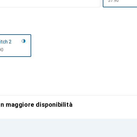
CHF
57.90
tch 2
F
90
on maggiore disponibilità