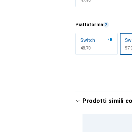
CHF
47.90
Mostra di più
Piattaforma
2
Switch
Swi
CHF
48.70
CH
57.
Mostra di più
Prodotti simili c