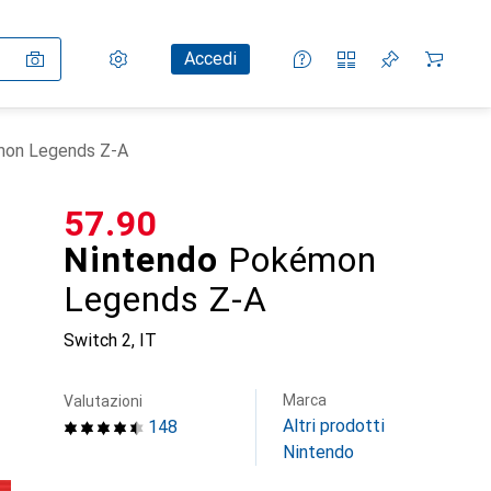
Impostazioni
Conto cliente
Liste di confronto
Liste dei desideri
Carrello
Accedi
mon Legends Z-A
CHF
57.90
Nintendo
Pokémon
Legends Z-A
Switch 2, IT
Marca
Valutazioni
Altri prodotti
148
Nintendo