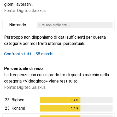
giorni lavorativi.
Fonte: Digitec Galaxus
i
Nintendo
Dati non sufficienti
i
i
i
i
Dati non sufficienti
Dati non sufficienti
Dati non sufficienti
Dati non sufficienti
Purtroppo non disponiamo di dati sufficienti per questa
categoria per mostrarti ulteriori percentuali.
Confronta tutti i 58 marchi
Percentuale di reso
La frequenza con cui un prodotto di questo marchio nella
categoria «Videogioco» viene restituito.
Fonte: Digitec Galaxus
23.
Bigben
1.4
%
1.4
%
23.
Konami
1.4
%
1.4
%