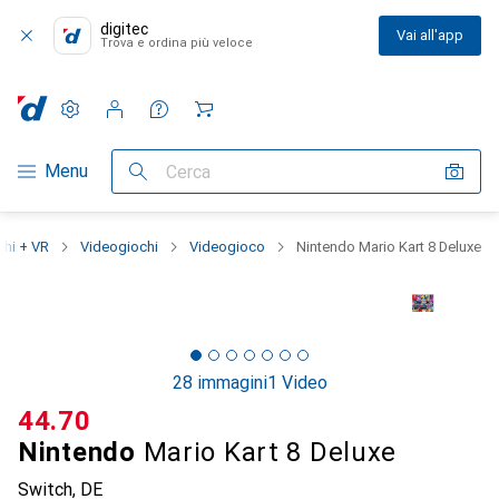
digitec
Vai all'app
Trova e ordina più veloce
Impostazioni
Conto cliente
Liste di confronto
Liste dei desideri
Carrello
Categoria Navigazione
Menu
Cerca
chi + VR
Videogiochi
Videogioco
Nintendo Mario Kart 8 Deluxe
28 immagini
1 Video
CHF
44.70
Nintendo
Mario Kart 8 Deluxe
Switch, DE