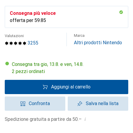
Consegna più veloce
offerta per
CHF
59.85
Marca
Valutazioni
Altri prodotti Nintendo
3255
Consegna tra gio, 13.8. e ven, 14.8.
2 pezzi ordinati
Aggiungi al carrello
Confronta
Salva nella lista
i
Spedizione gratuita a partire da 50.–