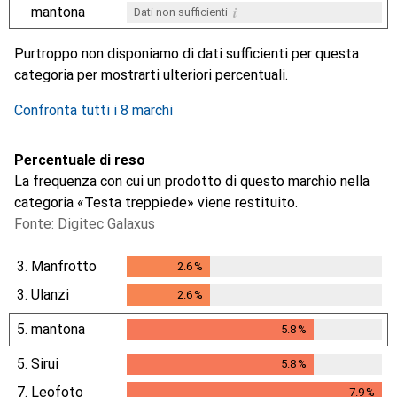
i
mantona
Dati non sufficienti
i
i
i
i
Dati non sufficienti
Dati non sufficienti
Dati non sufficienti
Dati non sufficienti
Purtroppo non disponiamo di dati sufficienti per questa
categoria per mostrarti ulteriori percentuali.
Confronta tutti i 8 marchi
Percentuale di reso
La frequenza con cui un prodotto di questo marchio nella
categoria «Testa treppiede» viene restituito.
Fonte: Digitec Galaxus
3.
Manfrotto
2.6
%
2.6
%
3.
Ulanzi
2.6
%
2.6
%
5.
mantona
5.8
%
5.8
%
5.
Sirui
5.8
%
5.8
%
7.
Leofoto
7.9
%