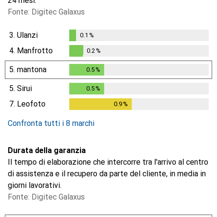
24 mesi.
Fonte: Digitec Galaxus
3.
Ulanzi
0.1
%
0.1
%
4.
Manfrotto
0.2
%
0.2
%
5.
mantona
0.5
%
0.5
%
5.
Sirui
0.5
%
0.5
%
7.
Leofoto
0.9
%
0.9
%
Confronta tutti i 8 marchi
Durata della garanzia
Il tempo di elaborazione che intercorre tra l'arrivo al centro
di assistenza e il recupero da parte del cliente, in media in
giorni lavorativi.
Fonte: Digitec Galaxus