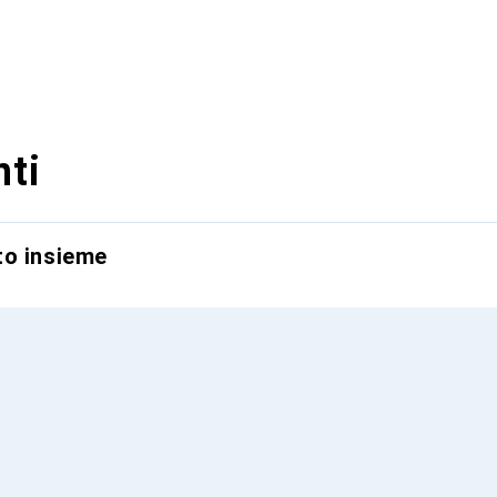
ti
to insieme