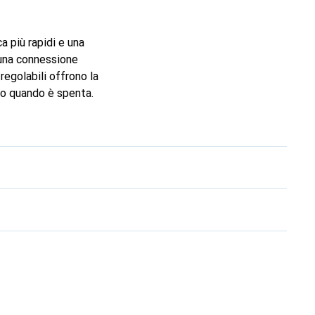
a più rapidi e una
una connessione
egolabili offrono la
to quando è spenta.