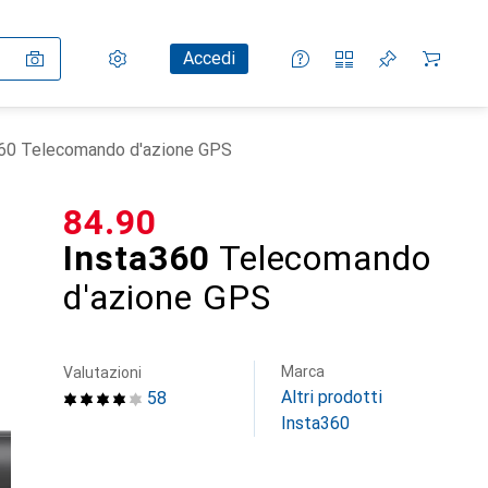
Impostazioni
Conto cliente
Liste di confronto
Liste dei desideri
Carrello
Accedi
60 Telecomando d'azione GPS
CHF
84.90
Insta360
Telecomando
d'azione GPS
Marca
Valutazioni
Altri prodotti
58
Insta360