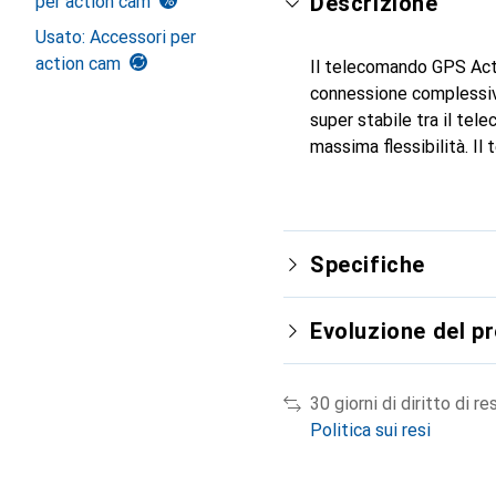
Descrizione
per action cam
Usato: Accessori per
action cam
Il telecomando GPS Acti
connessione complessiv
super stabile tra il tel
massima flessibilità. 
Specifiche
Evoluzione del p
30 giorni di diritto di re
Politica sui resi