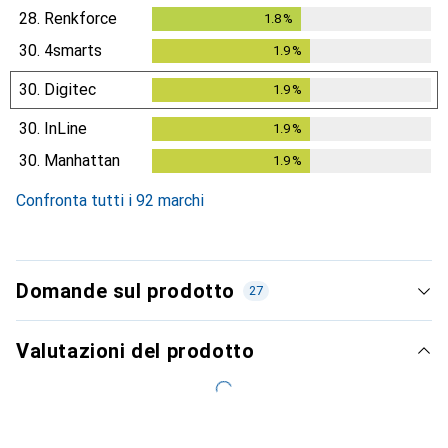
28.
Renkforce
1.8
%
1.8
%
30.
4smarts
1.9
%
1.9
%
30.
Digitec
1.9
%
1.9
%
30.
InLine
1.9
%
1.9
%
30.
Manhattan
1.9
%
1.9
%
Confronta tutti i 92 marchi
Domande sul prodotto
27
Valutazioni del prodotto