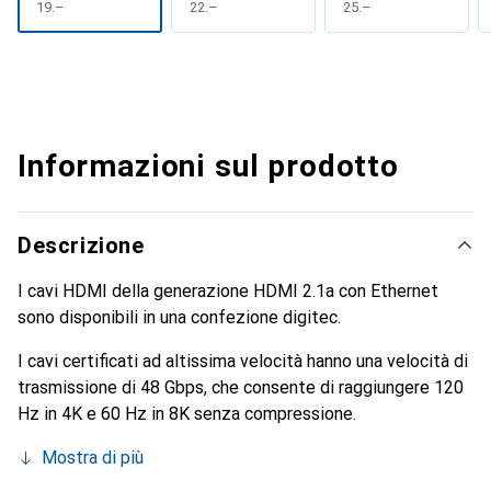
CHF
19.–
CHF
22.–
CHF
25.–
Informazioni sul prodotto
Descrizione
I cavi HDMI della generazione HDMI 2.1a con Ethernet
sono disponibili in una confezione digitec.
I cavi certificati ad altissima velocità hanno una velocità di
trasmissione di 48 Gbps, che consente di raggiungere 120
Hz in 4K e 60 Hz in 8K senza compressione.
Mostra di più