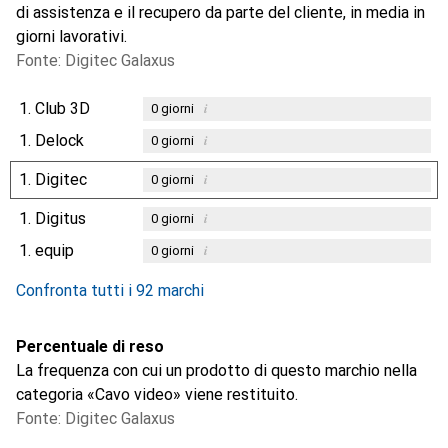
di assistenza e il recupero da parte del cliente, in media in
giorni lavorativi.
Fonte: Digitec Galaxus
1.
Club 3D
i
0
giorni
1.
Delock
i
0
giorni
1.
Digitec
i
0
giorni
1.
Digitus
i
0
giorni
1.
equip
i
0
giorni
Confronta tutti i 92 marchi
Percentuale di reso
La frequenza con cui un prodotto di questo marchio nella
categoria «Cavo video» viene restituito.
Fonte: Digitec Galaxus