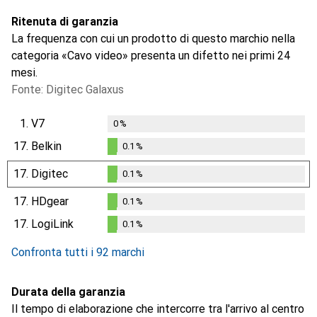
Ritenuta di garanzia
La frequenza con cui un prodotto di questo marchio nella
categoria «Cavo video» presenta un difetto nei primi 24
mesi.
Fonte: Digitec Galaxus
1.
V7
0
%
17.
Belkin
0.1
%
0.1
%
17.
Digitec
0.1
%
0.1
%
17.
HDgear
0.1
%
0.1
%
17.
LogiLink
0.1
%
0.1
%
Confronta tutti i 92 marchi
Durata della garanzia
Il tempo di elaborazione che intercorre tra l'arrivo al centro