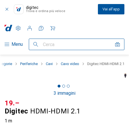
digitec
Vai all'app
Trova e ordina più veloce
Impostazioni
Conto cliente
Liste di confronto
Liste dei desideri
Carrello
Categoria Navigazione
Menu
Cerca
ategorie
Periferiche
Cavi
Cavo video
Digitec HDMI-HDMI 2.1
3 immagini
CHF
19.–
Digitec
HDMI-HDMI 2.1
1 m