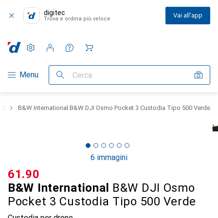
digitec
Vai all'app
Trova e ordina più veloce
Impostazioni
Conto cliente
Liste di confronto
Liste dei desideri
Carrello
Categoria Navigazione
Menu
Cerca
RC
B&W International B&W DJI Osmo Pocket 3 Custodia Tipo 500 Verde
6 immagini
CHF
61.90
B&W International
B&W DJI Osmo
Pocket 3 Custodia Tipo 500 Verde
Custodia per drone