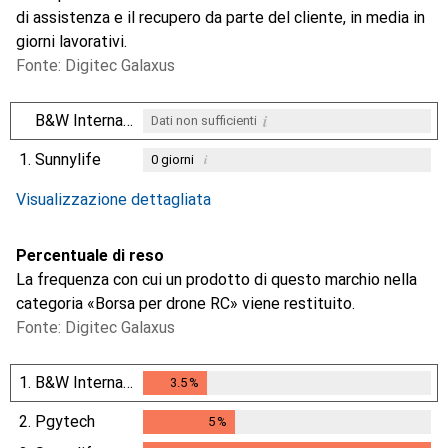
di assistenza e il recupero da parte del cliente, in media in
giorni lavorativi.
Fonte: Digitec Galaxus
i
B&W International
Dati non sufficienti
1.
Sunnylife
i
0
giorni
i
i
Dati non sufficienti
Dati non sufficienti
Visualizzazione dettagliata
Percentuale di reso
La frequenza con cui un prodotto di questo marchio nella
categoria «Borsa per drone RC» viene restituito.
Fonte: Digitec Galaxus
1.
B&W International
3.5
%
3.5
%
2.
Pgytech
5
%
5
%