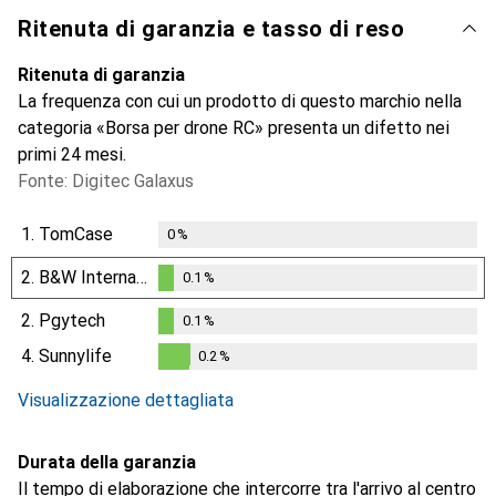
Ritenuta di garanzia e tasso di reso
Ritenuta di garanzia
La frequenza con cui un prodotto di questo marchio nella
categoria «Borsa per drone RC» presenta un difetto nei
primi 24 mesi.
Fonte: Digitec Galaxus
1.
TomCase
0
%
2.
B&W International
0.1
%
0.1
%
2.
Pgytech
0.1
%
0.1
%
4.
Sunnylife
0.2
%
0.2
%
Visualizzazione dettagliata
Durata della garanzia
Il tempo di elaborazione che intercorre tra l'arrivo al centro