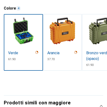
Colore
4
Verde
Arancia
Bronzo-ver
(opaco)
CHF
61.90
CHF
37.70
CHF
61.90
Prodotti simili con maggiore