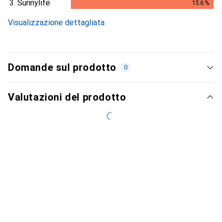
3.
Sunnylife
15.6
%
i
Dati non sufficienti
15.6
%
Visualizzazione dettagliata
Domande sul prodotto
0
Valutazioni del prodotto