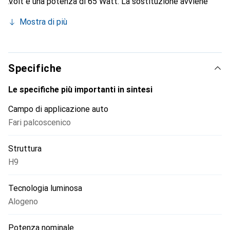
Volt e una potenza di 65 Watt. La sostituzione avviene
facilmente in modo 1:1. Grazie alla colorazione, le lampade
Mostra di più
hanno una leggera sfumatura blu (look xenon). Con il
marchio E, sono consentite nel traffico stradale e non
richiedono registrazione, il che significa che non è
necessaria alcuna registrazione. Inoltre, più luce significa
Specifiche
maggiore sicurezza.
Le specifiche più importanti in sintesi
Campo di applicazione auto
Fari palcoscenico
Struttura
H9
Tecnologia luminosa
Alogeno
Potenza nominale