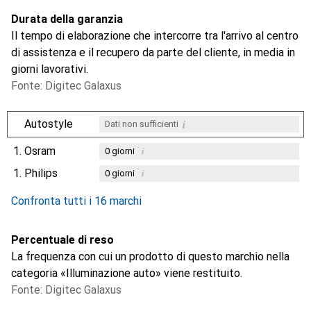
Durata della garanzia
Il tempo di elaborazione che intercorre tra l'arrivo al centro
di assistenza e il recupero da parte del cliente, in media in
giorni lavorativi.
Fonte: Digitec Galaxus
i
Autostyle
Dati non sufficienti
1.
Osram
i
0
giorni
1.
Philips
i
0
giorni
i
i
Dati non sufficienti
Dati non sufficienti
Confronta tutti i 16 marchi
Percentuale di reso
La frequenza con cui un prodotto di questo marchio nella
categoria «Illuminazione auto» viene restituito.
Fonte: Digitec Galaxus