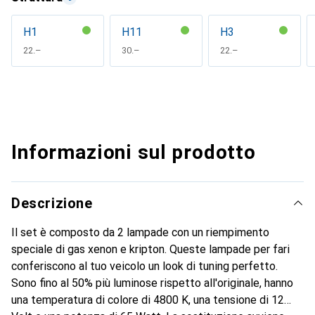
H1
H11
H3
CHF
22.–
CHF
30.–
CHF
22.–
Informazioni sul prodotto
Descrizione
Il set è composto da 2 lampade con un riempimento
speciale di gas xenon e kripton. Queste lampade per fari
conferiscono al tuo veicolo un look di tuning perfetto.
Sono fino al 50% più luminose rispetto all'originale, hanno
una temperatura di colore di 4800 K, una tensione di 12