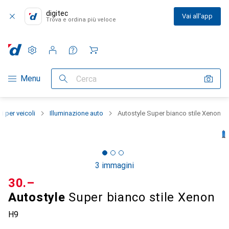
digitec
Vai all'app
Trova e ordina più veloce
Impostazioni
Conto cliente
Liste di confronto
Liste dei desideri
Carrello
Categoria Navigazione
Menu
Cerca
i per veicoli
Illuminazione auto
Autostyle Super bianco stile Xenon
3 immagini
CHF
30.–
Autostyle
Super bianco stile Xenon
H9