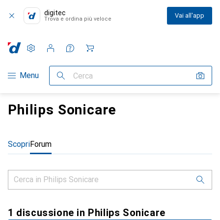
digitec
Vai all'app
Trova e ordina più veloce
Impostazioni
Conto cliente
Liste di confronto
Liste dei desideri
Carrello
Categoria Navigazione
Menu
Cerca
Philips Sonicare
Scopri
Forum
1 discussione in Philips Sonicare