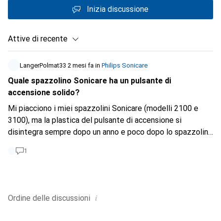
Inizia discussione
Attive di recente
LangerPolmat33
2 mesi fa
in
Philips Sonicare
Quale spazzolino Sonicare ha un pulsante di
accensione solido?
Mi piacciono i miei spazzolini Sonicare (modelli 2100 e
3100), ma la plastica del pulsante di accensione si
disintegra sempre dopo un anno e poco dopo lo spazzolino
non può più essere acceso. Galaxus sostituisce sempre
1
l'apparecchio senza problemi. Ma non è sostenibile. Prima
che compri un modello più costoso che non ha lo stesso
problema: qualcuno sa quali modelli hanno un pulsante di
accensione più solido e non solo una copertura di plastica
i
Ordine delle
discussioni
morbida e gommosa?