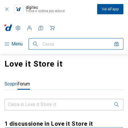
digitec
Vai all'app
Trova e ordina più veloce
Impostazioni
Conto cliente
Liste di confronto
Liste dei desideri
Carrello
Categoria Navigazione
Menu
Cerca
Love it Store it
Scopri
Forum
1 discussione in Love it Store it