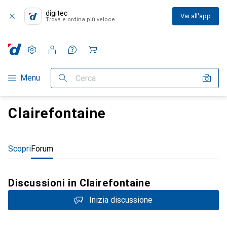
digitec
Vai all'app
Trova e ordina più veloce
Impostazioni
Conto cliente
Liste di confronto
Liste dei desideri
Carrello
Categoria Navigazione
Menu
Cerca
Clairefontaine
Scopri
Forum
Discussioni in Clairefontaine
Inizia discussione