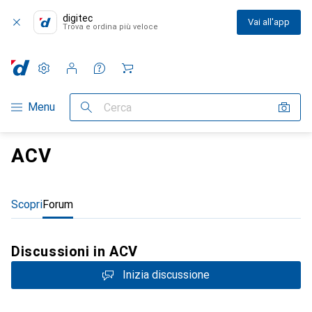
digitec
Vai all'app
Trova e ordina più veloce
Impostazioni
Conto cliente
Liste di confronto
Liste dei desideri
Carrello
Categoria Navigazione
Menu
Cerca
ACV
Scopri
Forum
Discussioni in ACV
Inizia discussione