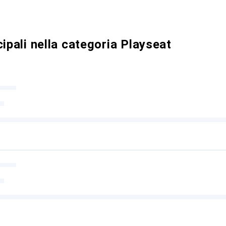
cipali nella categoria Playseat