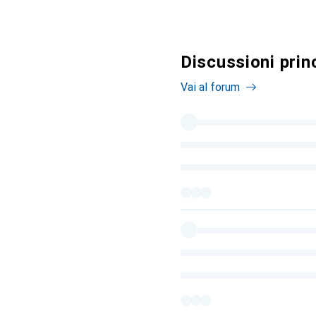
Discussioni prin
Vai al forum