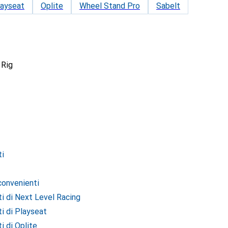
layseat
Oplite
Wheel Stand Pro
Sabelt
 Rig
ti
 convenienti
ti di Next Level Racing
ti di Playseat
i di Oplite