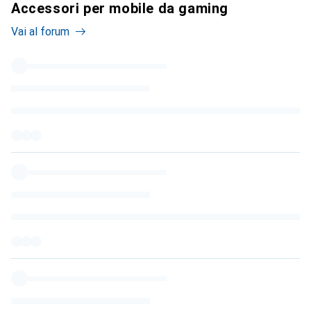
Accessori per mobile da gaming
Vai al forum