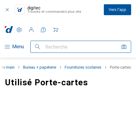
digitec
Vers l'app
Trouvez et commandez plus vite
Paramètres
Compte client
Listes de comparaison
Listes d'envies
Panier
Navigation par catégorie
Menu
Recherche
de main
Bureau + papeterie
Fournitures scolaires
Porte-cartes
Utilisé Porte-cartes