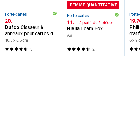
REMISE QUANTITATIVE
Porte-cartes
Porte
Porte-cartes
CHF
20.–
CHF
19.7
CHF
11.–
à partir de 2 pièces
Dufco
Classeur à
Phili
Biella
Learn Box
anneaux pour cartes de
d'af
A8
visite
10,5 x 6,5 cm
6 x 9
3
21