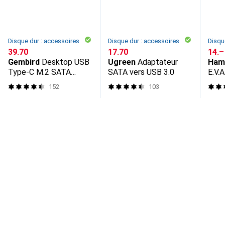
Disque dur : accessoires
Disque dur : accessoires
Disqu
CHF
39.70
CHF
17.70
CHF
14.–
Gembird
Desktop USB
Ugreen
Adaptateur
Ham
Type-C M.2 SATA
SATA vers USB 3.0
E.V.A
NVME
152
103