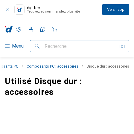
digitec
Vers l'app
Trouvez et commandez plus vite
Paramètres
Compte client
Listes de comparaison
Listes d'envies
Panier
Navigation par catégorie
Menu
Recherche
osants PC
Composants PC : accessoires
Disque dur : accessoires
Utilisé Disque dur :
accessoires