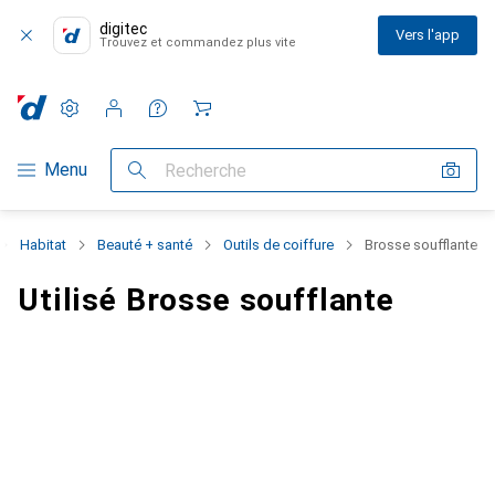
digitec
Vers l'app
Trouvez et commandez plus vite
Paramètres
Compte client
Listes de comparaison
Listes d'envies
Panier
Navigation par catégorie
Menu
Recherche
Habitat
Beauté + santé
Outils de coiffure
Brosse soufflante
Utilisé Brosse soufflante