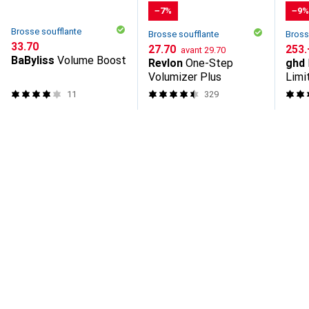
−7%
−9
Brosse soufflante
Brosse soufflante
Bross
CHF
33.70
CHF
CHF
27.70
CHF
253.
avant
29.70
BaByliss
Volume Boost
Revlon
One-Step
ghd
Volumizer Plus
Limi
11
329