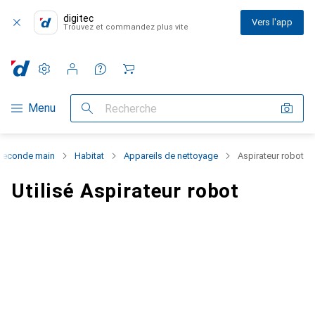
digitec
Vers l'app
Trouvez et commandez plus vite
Paramètres
Compte client
Listes de comparaison
Listes d'envies
Panier
Navigation par catégorie
Menu
Recherche
Seconde main
Habitat
Appareils de nettoyage
Aspirateur robot
Utilisé Aspirateur robot