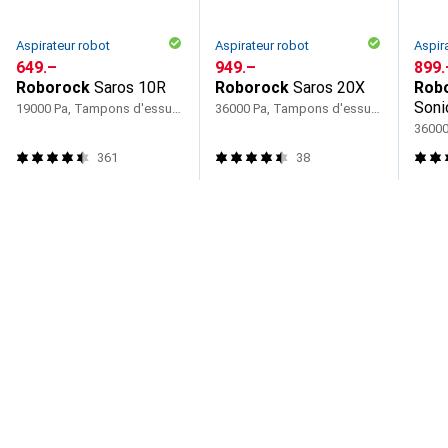
Aspirateur robot
Aspirateur robot
Aspir
CHF
649.–
CHF
949.–
CHF
899.
Roborock
Saros 10R
Roborock
Saros 20X
Rob
Soni
19000 Pa, Tampons d'essuyage (rotatifs)
36000 Pa, Tampons d'essuyage (rotatifs)
361
38